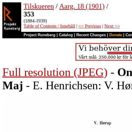
Tilskueren
/
Aarg. 18 (1901)
/
353
(1884-1939)
Table of Contents / Innehåll
|
<< Previous
|
Next >>
Project Runeberg
|
Catalog
|
Recent Changes
|
Donate
|
Co
Full resolution (JPEG)
-
On
Maj
- E. Henrichsen: V. Hø