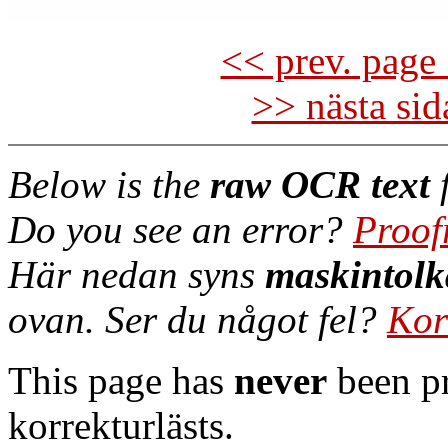
<< prev. page 
>> nästa si
Below is the
raw OCR text
f
Do you see an error?
Proof
Här nedan syns
maskintolk
ovan. Ser du något fel?
Kor
This page has
never
been pr
korrekturlästs.