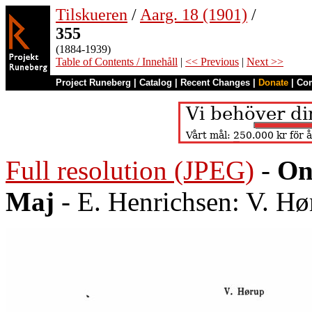
Tilskueren
/
Aarg. 18 (1901)
/
355
(1884-1939)
Table of Contents / Innehåll
|
<< Previous
|
Next >>
Project Runeberg
|
Catalog
|
Recent Changes
|
Donate
|
Co
Full resolution (JPEG)
-
On
Maj
- E. Henrichsen: V. Hø