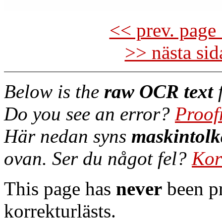
<< prev. page 
>> nästa si
Below is the
raw OCR text
f
Do you see an error?
Proof
Här nedan syns
maskintolk
ovan. Ser du något fel?
Kor
This page has
never
been pr
korrekturlästs.