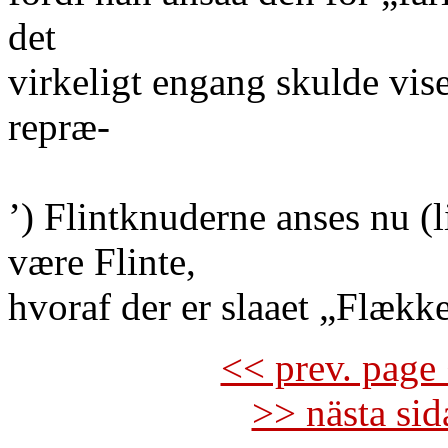
det
virkeligt engang skulde vis
repræ-
’) Flintknuderne anses nu (
være Flinte,
hvoraf der er slaaet „Flække
<< prev. page 
>> nästa si