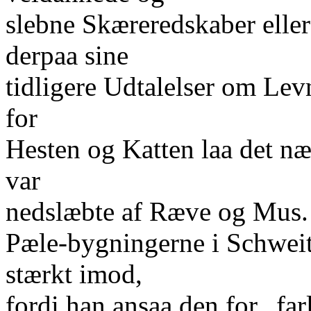
slebne Skæreredskaber eller
derpaa sine
tidligere Udtalelser om Lev
for
Hesten og Katten laa det næ
var
nedslæbte af Ræve og Mus. 
Pæle-bygningerne i Schweit
stærkt imod,
fordi han ansaa den for „far