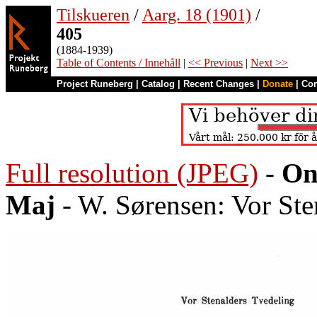
Tilskueren
/
Aarg. 18 (1901)
/
405
(1884-1939)
Table of Contents / Innehåll
|
<< Previous
|
Next >>
Project Runeberg
|
Catalog
|
Recent Changes
|
Donate
|
Co
Full resolution (JPEG)
-
On
Maj
- W. Sørensen: Vor Ste