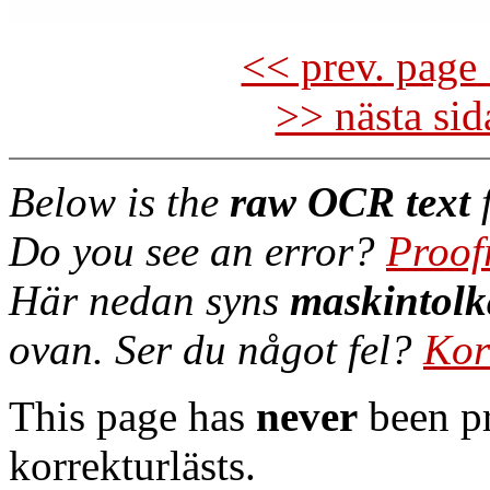
<< prev. page 
>> nästa si
Below is the
raw OCR text
f
Do you see an error?
Proof
Här nedan syns
maskintolk
ovan. Ser du något fel?
Kor
This page has
never
been pr
korrekturlästs.