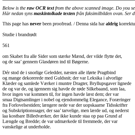
Below is the
raw OCR text
from the above scanned image. Do you se
Här nedan syns
maskintolkade texten
från faksimilbilden ovan. Ser 
This page has
never
been proofread. / Denna sida har
aldrig
korrektur
Studie i brandrødt
561
om Skabet fra alle Sider som stærke Mænd, der vilde flytte det,
og de saa’ gennem Glasdøren ind til Bøgerne.
Dér stod de i snorlige Geledder, næsten alle iførte Pragtbind
og mange dekorerede med Guldsnit; der var Leksika i alvorlige
Klæder og samlede Værker i muntre Dragter, Bryllupsgaver lignede
de og var de, og igennem sig havde de røde Silkebaand, som laa,
hvor ingen var kommen til, for ingen havde læst dem; der var
smaa Digtsamlinger i nobel og ejendommelig Elegance, Foræringer
fra Forlovelsestiden; længere nede var der uopskaarne Tidsskrifter
og Subskriptionssager, der saa’ tarvelige, men lærde ud, og nederst
laa kostbare Billedværker, der ikke kunde staa op paa Grund af
Længde og Bredde; de var udmærkede til fremmede, der var
vanskelige at underholde.