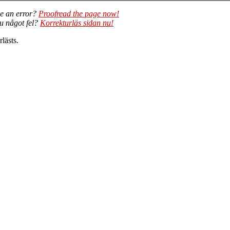
e an error?
Proofread the page now!
du något fel?
Korrekturläs sidan nu!
lästs.