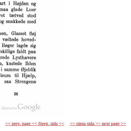
<< prev. page << föreg. sida <<
>> nästa sida >> next page >>