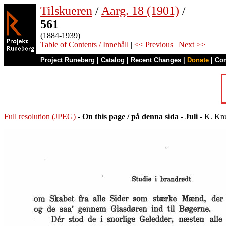
Tilskueren
/
Aarg. 18 (1901)
/
561
(1884-1939)
Table of Contents / Innehåll
|
<< Previous
|
Next >>
Project Runeberg
|
Catalog
|
Recent Changes
|
Donate
|
Co
Full resolution (JPEG)
-
On this page / på denna sida
-
Juli
- K. Knu