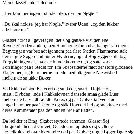
Men Glasset holdt Ilden ude.
„Her kommer ingen ind uden den, der har Nøgle!"
„Du skal nok se, jeg har Nøgle," svarer Uden, „og den lukker
alle Døre op."
Glasset holdt alligevel igen; det slog ganske vist den ene
Revne efter den anden, men Stumperne forstod at hænge sammen.
Bagvæggen var brændt igennem paa flere Steder; Flammerne ståk
deres røde Søgere ind under Hylderne, op ad Bogryggene; de tog
Forgyldningen af, hvor de kunde komme til, og satte sorte
Forsiringer paa i Stedet for. Fra Skabssiderne faldt der store glødende
Flager ned, og Flammerne rodede med tiltagende Næsvished
mellem de smukke Bøger.
Ved Siden af stod Klaveret og sukkede, snart i Højden og
snart i Dybden; inde i Kakkelovnen dansede smaa glade Luer
mellem de halv udbrændte Koks, og paa Gulvet tætved stod
lange Flammer paa Tæerne og ståk Hovedet ind og snakkede med
deres Kammerater paa den anden Side af Risten.
Da lød der et Brag, Skabet styrtede sammen, Glasset fløj
klingrende hen ad Gulvet, Geledderne opløstes og væltede
hovedkulds ud over hverandre ned paa Gulvet; nogle Bøger lagde sig