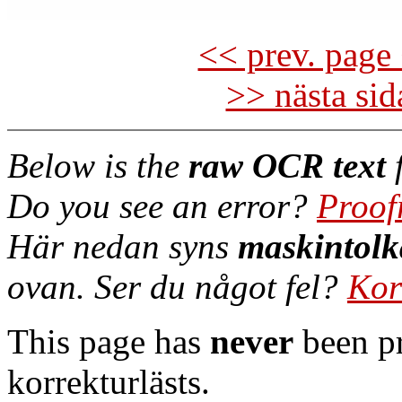
<< prev. page 
>> nästa si
Below is the
raw OCR text
f
Do you see an error?
Proof
Här nedan syns
maskintolk
ovan. Ser du något fel?
Kor
This page has
never
been pr
korrekturlästs.