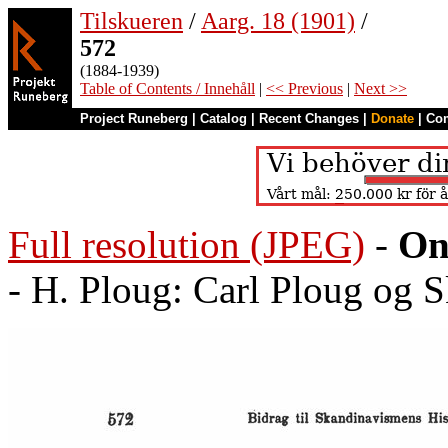
Tilskueren
/
Aarg. 18 (1901)
/
572
(1884-1939)
Table of Contents / Innehåll
|
<< Previous
|
Next >>
Project Runeberg
|
Catalog
|
Recent Changes
|
Donate
|
Co
Full resolution (JPEG)
-
On
- H. Ploug: Carl Ploug og 