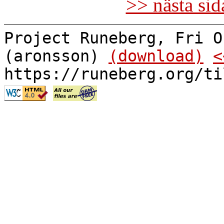
>> nästa si
Project Runeberg, Fri O
(aronsson)
(download)
<
https://runeberg.org/ti