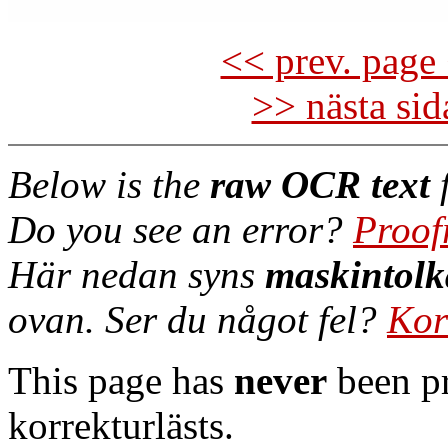
<< prev. page 
>> nästa si
Below is the
raw OCR text
f
Do you see an error?
Proof
Här nedan syns
maskintolk
ovan. Ser du något fel?
Kor
This page has
never
been pr
korrekturlästs.