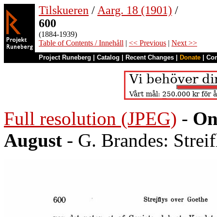
Tilskueren
/
Aarg. 18 (1901)
/
600
(1884-1939)
Table of Contents / Innehåll
|
<< Previous
|
Next >>
Project Runeberg
|
Catalog
|
Recent Changes
|
Donate
|
Co
Full resolution (JPEG)
-
On
August
- G. Brandes: Strei