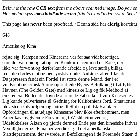
Below is the
raw OCR text
from the above scanned image. Do you se
Här nedan syns
maskintolkade texten
från faksimilbilden ovan. Ser 
This page has
never
been proofread. / Denna sida har
aldrig
korrektur
648
Amerika og Kina
rejste sig. Kampen mod Kineserne var for saa vidt berettiget,
som det var umuligt at optage Konkurrencen med en Race, der
ikke var forvænt og derfor kunde arbejde og leve særlig billigt,
men den førtes raat og hensynsløst under Anførsel af en Irlænder.
Dagspressen fandt sin Fordel i at støtte denne Mand, der i et
voldsomt og kynisk Sprog opfordrede Byens Befolkning til at fylde
Havnen (The Golden Gate) med kinesiske Lig og fik Medhold af
en General Butler, der lovede at oprette Fabrikker, hvori Kinesernes
Lig kunde pulveriseres til Gødning for Kaliforniens Jord. Situationen
blev stedse alvorligere og antog til Slut en politisk Karakter.
Opfordringen til at udjage Kineserne blev ikke efterkommen, men
Amerikas lovgivende Forsamling i Washington vedtog
Udelukkelses-Akten og gjorde dermed Ende paa den kinesiske Indva
Myndighederne i Kina henvendte sig til det amerikanske
Statsdepartement, der svarede, at Befolkningen i de Forenede Stater, 