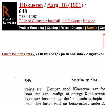
Tilskueren
/
Aarg. 18 (1901)
/
648
(1884-1939)
Table of Contents / Innehåll
|
<< Previous
|
Next >>
Project Runeberg
|
Catalog
|
Recent Changes
|
Donate
|
Co
Full resolution (JPEG)
-
On this page / på denna sida
-
August
- M.