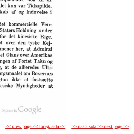
<< prev. page << föreg. sida <<
>> nästa sida >> next page >>