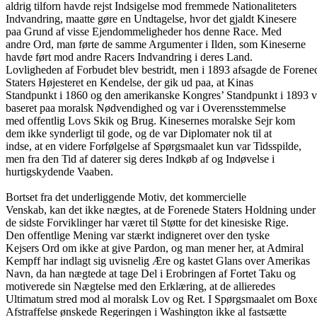
aldrig tilforn havde rejst Indsigelse mod fremmede Nationaliteters
Indvandring, maatte gøre en Undtagelse, hvor det gjaldt Kinesere
paa Grund af visse Ejendommeligheder hos denne Race. Med
andre Ord, man førte de samme Argumenter i Ilden, som Kineserne
havde ført mod andre Racers Indvandring i deres Land.
Lovligheden af Forbudet blev bestridt, men i 1893 afsagde de Forene
Staters Højesteret en Kendelse, der gik ud paa, at Kinas
Standpunkt i 1860 og den amerikanske Kongres’ Standpunkt i 1893 v
baseret paa moralsk Nødvendighed og var i Overensstemmelse
med offentlig Lovs Skik og Brug. Kinesernes moralske Sejr kom
dem ikke synderligt til gode, og de var Diplomater nok til at
indse, at en videre Forfølgelse af Spørgsmaalet kun var Tidsspilde,
men fra den Tid af daterer sig deres Indkøb af og Indøvelse i
hurtigskydende Vaaben.
Bortset fra det underliggende Motiv, det kommercielle
Venskab, kan det ikke nægtes, at de Forenede Staters Holdning under
de sidste Forviklinger har været til Støtte for det kinesiske Rige.
Den offentlige Mening var stærkt indigneret over den tyske
Kejsers Ord om ikke at give Pardon, og man mener her, at Admiral
Kempff har indlagt sig uvisnelig Ære og kastet Glans over Amerikas
Navn, da han nægtede at tage Del i Erobringen af Fortet Taku og
motiverede sin Nægtelse med den Erklæring, at de allieredes
Ultimatum stred mod al moralsk Lov og Ret. I Spørgsmaalet om Box
Afstraffelse ønskede Regeringen i Washington ikke al fastsætte