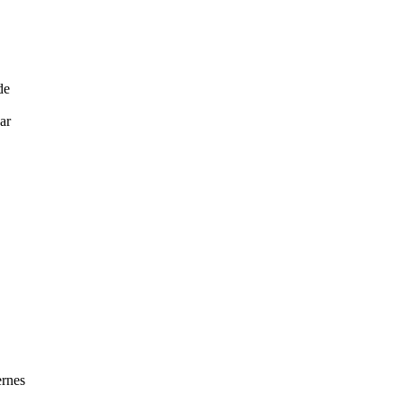
de
ar
ernes