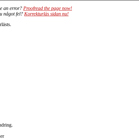
e an error?
Proofread the page now!
du något fel?
Korrekturläs sidan nu!
lästs.
ndring.
der