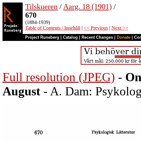
Tilskueren
/
Aarg. 18 (1901)
/
670
(1884-1939)
Table of Contents / Innehåll
|
<< Previous
|
Next >>
Project Runeberg
|
Catalog
|
Recent Changes
|
Donate
|
Co
Full resolution (JPEG)
-
On
August
- A. Dam: Psykologi