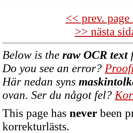
<< prev. page 
>> nästa si
Below is the
raw OCR text
f
Do you see an error?
Proof
Här nedan syns
maskintolk
ovan. Ser du något fel?
Kor
This page has
never
been pr
korrekturlästs.