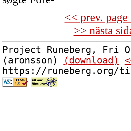
<< prev. page 
>> nästa si
Project Runeberg, Fri O
(aronsson)
(download)
<
https://runeberg.org/ti