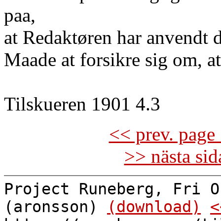
paa,
at Redaktøren har anvendt d
Maade at forsikre sig om, a
Tilskueren 1901 4.3
<< prev. page 
>> nästa si
Project Runeberg, Fri O
(aronsson)
(download)
<