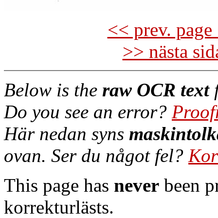
<< prev. page 
>> nästa si
Below is the
raw OCR text
f
Do you see an error?
Proof
Här nedan syns
maskintolk
ovan. Ser du något fel?
Kor
This page has
never
been pr
korrekturlästs.