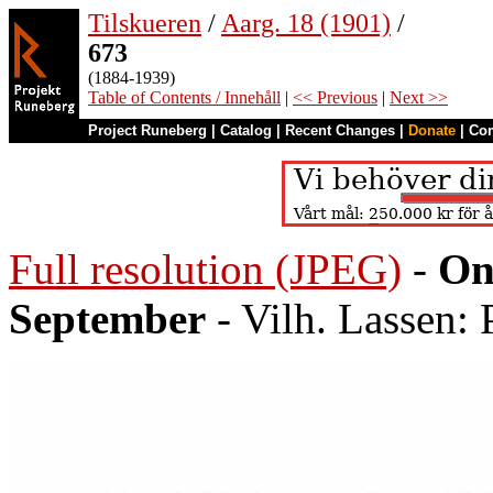
Tilskueren
/
Aarg. 18 (1901)
/
673
(1884-1939)
Table of Contents / Innehåll
|
<< Previous
|
Next >>
Project Runeberg
|
Catalog
|
Recent Changes
|
Donate
|
Co
Full resolution (JPEG)
-
On
September
- Vilh. Lassen: