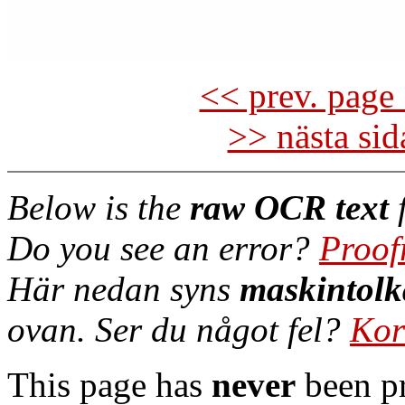
<< prev. page 
>> nästa si
Below is the
raw OCR text
f
Do you see an error?
Proof
Här nedan syns
maskintolk
ovan. Ser du något fel?
Kor
This page has
never
been pr