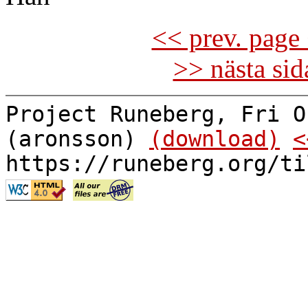
<< prev. page 
>> nästa si
Project Runeberg, Fri O
(aronsson)
(download)
<
https://runeberg.org/ti