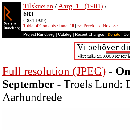
Tilskueren
/
Aarg. 18 (1901)
/
683
(1884-1939)
Table of Contents / Innehåll
|
<< Previous
|
Next >>
Project Runeberg
|
Catalog
|
Recent Changes
|
Donate
|
Co
Full resolution (JPEG)
-
On
September
- Troels Lund: 
Aarhundrede