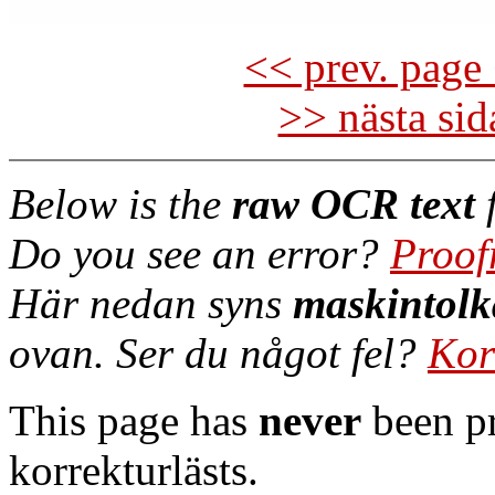
<< prev. page 
>> nästa si
Below is the
raw OCR text
f
Do you see an error?
Proof
Här nedan syns
maskintolk
ovan. Ser du något fel?
Kor
This page has
never
been pr
korrekturlästs.