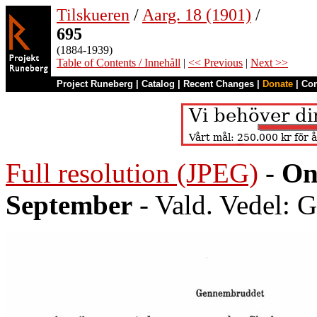
Tilskueren
/
Aarg. 18 (1901)
/
695
(1884-1939)
Table of Contents / Innehåll
|
<< Previous
|
Next >>
Project Runeberg
|
Catalog
|
Recent Changes
|
Donate
|
Co
Full resolution (JPEG)
-
On
September
- Vald. Vedel: 