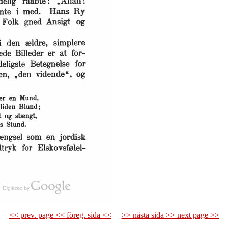
<< prev. page << föreg. sida <<
>> nästa sida >> next page >>