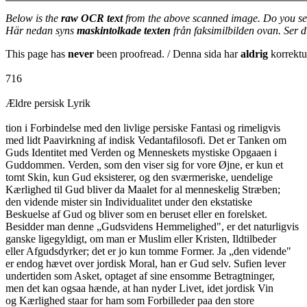
Below is the
raw OCR text
from the above scanned image. Do you se
Här nedan syns
maskintolkade texten
från faksimilbilden ovan. Ser 
This page has
never
been proofread. / Denna sida har
aldrig
korrektur
716
Ældre persisk Lyrik
tion i Forbindelse med den livlige persiske Fantasi og rimeligvis
med lidt Paavirkning af indisk Vedantafilosofi. Det er Tanken om
Guds Identitet med Verden og Menneskets mystiske Opgaaen i
Guddommen. Verden, som den viser sig for vore Øjne, er kun et
tomt Skin, kun Gud eksisterer, og den sværmeriske, uendelige
Kærlighed til Gud bliver da Maalet for al menneskelig Stræben;
den vidende mister sin Individualitet under den ekstatiske
Beskuelse af Gud og bliver som en beruset eller en forelsket.
Besidder man denne „Gudsvidens Hemmelighed", er det naturligvis
ganske ligegyldigt, om man er Muslim eller Kristen, Ildtilbeder
eller Afgudsdyrker; det er jo kun tomme Former. Ja „den vidende"
er endog hævet over jordisk Moral, han er Gud selv. Sufien lever
undertiden som Asket, optaget af sine ensomme Betragtninger,
men det kan ogsaa hænde, at han nyder Livet, idet jordisk Vin
og Kærlighed staar for ham som Forbilleder paa den store