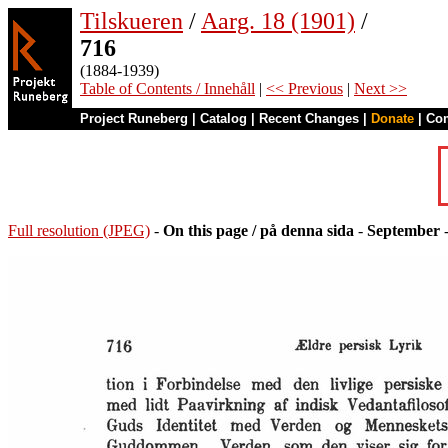
Tilskueren
/
Aarg. 18 (1901)
/
716
(1884-1939)
Table of Contents / Innehåll
|
<< Previous
|
Next >>
Project Runeberg
|
Catalog
|
Recent Changes
|
Donate
|
Co
Full resolution (JPEG)
-
On this page / på denna sida
-
September
-