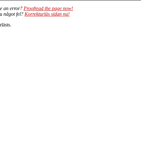
e an error?
Proofread the page now!
du något fel?
Korrekturläs sidan nu!
lästs.