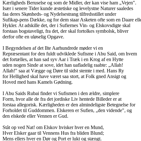
Kærligheds Beruselse og som de Midler, der kan vise ham „Vejen".
Især i senere Tider kunde æstetiske og levelystne Naturer saaledes
faa deres Skønheds- og Nydelsestrang tilfredsstillet under
Sufikap-pens Dække, og for dem staar Asketen ofte som en Daare ell
Hykler. At adskille det, der i Sufiernes Vin- og Elskovsdigte skal
forstaas bogstaveligt, fra det, der skal fortolkes symbolsk, bliver
derfor ofte en uløselig Opgave.
I Begyndelsen af det Ilte Aarhundrede møder vi en
Repræsentant for den fuldt udviklede Sufisme i Abu Said, om hvem
det fortælles, at han sad syv Aar i Træk i en Krog af en Hytte
uden nogen Sinde at sove, idet han uafladelig raabte: „Allah!
Allah!" saa at Vægge og Døre til sidst stemte i med. Hans Ry
for Hellighed skal have været saa stort, at Folk gned Ansigt og
Hoved med hans Kamels Gødning.
I Abu Saids Rubai finder vi Sufismen i den ældre, simplere
Form, hvor alle de fra det jordiske Liv hentede Billeder er at
forstaa allegorisk. Kærligheden er den almindeligste Betegnelse for
Forholdet til Guddommen. Elskeren er Sufien, „den vidende", og
den elskede eller Vennen er Gud.
Ståt op ved Nat! om Elskov hvisker hver en Mund,
Hver Elsker gaar til Vennens Hus fra bliden Blund;
Mens ellers hver en Dør og Port er lukt og stængt.