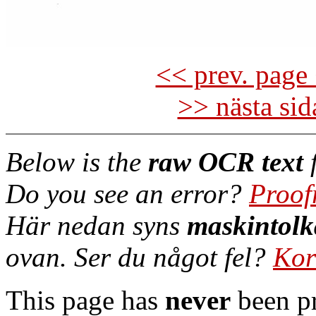
<< prev. page 
>> nästa si
Below is the
raw OCR text
f
Do you see an error?
Proof
Här nedan syns
maskintolk
ovan. Ser du något fel?
Kor
This page has
never
been pr