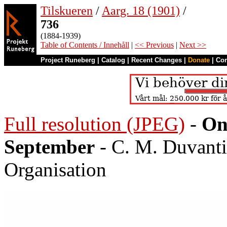
Tilskueren
/
Aarg. 18 (1901)
/
736
(1884-1939)
Table of Contents / Innehåll
|
<< Previous
|
Next >>
Project Runeberg
|
Catalog
|
Recent Changes
|
Donate
|
Co
Full resolution (JPEG)
-
On
September
- C. M. Duvanti
Organisation