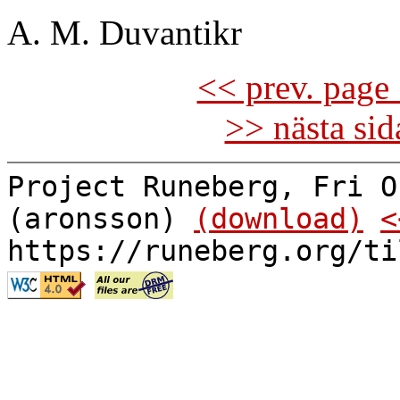
A. M. Duvantikr
<< prev. page 
>> nästa si
Project Runeberg, Fri O
(aronsson)
(download)
<
https://runeberg.org/ti