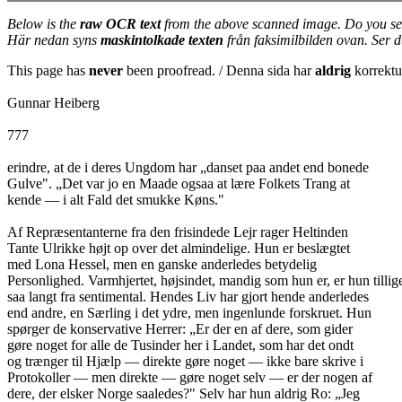
Below is the
raw OCR text
from the above scanned image. Do you se
Här nedan syns
maskintolkade texten
från faksimilbilden ovan. Ser 
This page has
never
been proofread. / Denna sida har
aldrig
korrektur
Gunnar Heiberg
777
erindre, at de i deres Ungdom har „danset paa andet end bonede
Gulve". „Det var jo en Maade ogsaa at lære Folkets Trang at
kende — i alt Fald det smukke Køns."
Af Repræsentanterne fra den frisindede Lejr rager Heltinden
Tante Ulrikke højt op over det almindelige. Hun er beslægtet
med Lona Hessel, men en ganske anderledes betydelig
Personlighed. Varmhjertet, højsindet, mandig som hun er, er hun tillig
saa langt fra sentimental. Hendes Liv har gjort hende anderledes
end andre, en Særling i det ydre, men ingenlunde forskruet. Hun
spørger de konservative Herrer: „Er der en af dere, som gider
gøre noget for alle de Tusinder her i Landet, som har det ondt
og trænger til Hjælp — direkte gøre noget — ikke bare skrive i
Protokoller — men direkte — gøre noget selv — er der nogen af
dere, der elsker Norge saaledes?" Selv har hun aldrig Ro: „Jeg