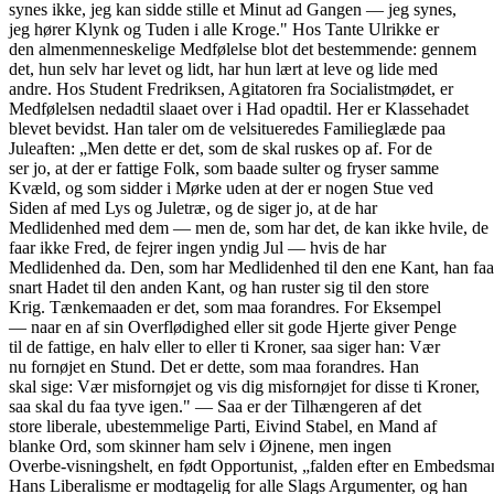
synes ikke, jeg kan sidde stille et Minut ad Gangen — jeg synes,
jeg hører Klynk og Tuden i alle Kroge." Hos Tante Ulrikke er
den almenmenneskelige Medfølelse blot det bestemmende: gennem
det, hun selv har levet og lidt, har hun lært at leve og lide med
andre. Hos Student Fredriksen, Agitatoren fra Socialistmødet, er
Medfølelsen nedadtil slaaet over i Had opadtil. Her er Klassehadet
blevet bevidst. Han taler om de velsitueredes Familieglæde paa
Juleaften: „Men dette er det, som de skal ruskes op af. For de
ser jo, at der er fattige Folk, som baade sulter og fryser samme
Kvæld, og som sidder i Mørke uden at der er nogen Stue ved
Siden af med Lys og Juletræ, og de siger jo, at de har
Medlidenhed med dem — men de, som har det, de kan ikke hvile, de
faar ikke Fred, de fejrer ingen yndig Jul — hvis de har
Medlidenhed da. Den, som har Medlidenhed til den ene Kant, han faa
snart Hadet til den anden Kant, og han ruster sig til den store
Krig. Tænkemaaden er det, som maa forandres. For Eksempel
— naar en af sin Overflødighed eller sit gode Hjerte giver Penge
til de fattige, en halv eller to eller ti Kroner, saa siger han: Vær
nu fornøjet en Stund. Det er dette, som maa forandres. Han
skal sige: Vær misfornøjet og vis dig misfornøjet for disse ti Kroner,
saa skal du faa tyve igen." — Saa er der Tilhængeren af det
store liberale, ubestemmelige Parti, Eivind Stabel, en Mand af
blanke Ord, som skinner ham selv i Øjnene, men ingen
Overbe-visningshelt, en født Opportunist, „falden efter en Embedsma
Hans Liberalisme er modtagelig for alle Slags Argumenter, og han