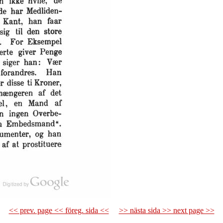
<< prev. page << föreg. sida <<
>> nästa sida >> next page >>