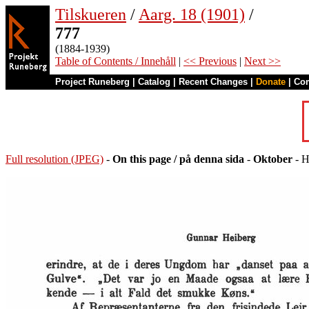
Tilskueren
/
Aarg. 18 (1901)
/
777
(1884-1939)
Table of Contents / Innehåll
|
<< Previous
|
Next >>
Project Runeberg
|
Catalog
|
Recent Changes
|
Donate
|
Co
Full resolution (JPEG)
-
On this page / på denna sida
-
Oktober
- H