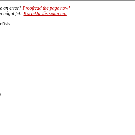
e an error?
Proofread the page now!
du något fel?
Korrekturläs sidan nu!
lästs.
e