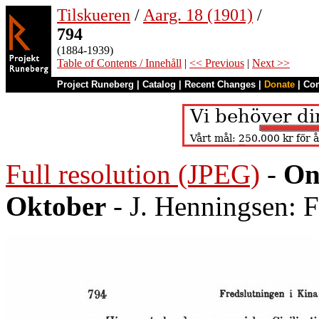
Tilskueren
/
Aarg. 18 (1901)
/
794
(1884-1939)
Table of Contents / Innehåll
|
<< Previous
|
Next >>
Project Runeberg
|
Catalog
|
Recent Changes
|
Donate
|
Co
Full resolution (JPEG)
-
On
Oktober
- J. Henningsen: F