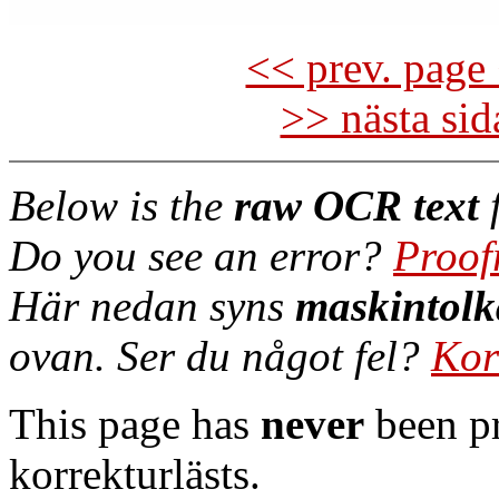
<< prev. page 
>> nästa si
Below is the
raw OCR text
f
Do you see an error?
Proof
Här nedan syns
maskintolk
ovan. Ser du något fel?
Kor
This page has
never
been pr
korrekturlästs.