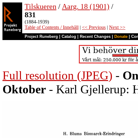
Tilskueren
/
Aarg. 18 (1901)
/
831
(1884-1939)
Table of Contents / Innehåll
|
<< Previous
|
Next >>
Project Runeberg
|
Catalog
|
Recent Changes
|
Donate
|
Co
Full resolution (JPEG)
-
On
Oktober
- Karl Gjellerup: