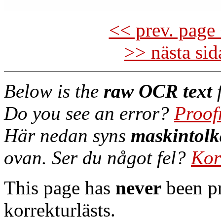
<< prev. page 
>> nästa si
Below is the
raw OCR text
f
Do you see an error?
Proof
Här nedan syns
maskintolk
ovan. Ser du något fel?
Kor
This page has
never
been pr
korrekturlästs.