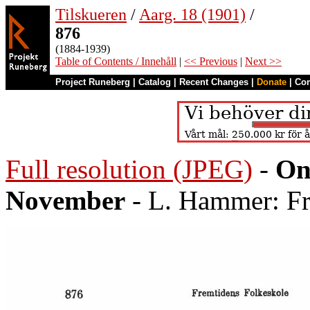
Tilskueren
/
Aarg. 18 (1901)
/
876
(1884-1939)
Table of Contents / Innehåll
|
<< Previous
|
Next >>
Project Runeberg
|
Catalog
|
Recent Changes
|
Donate
|
Co
Full resolution (JPEG)
-
On
November
- L. Hammer: Fr