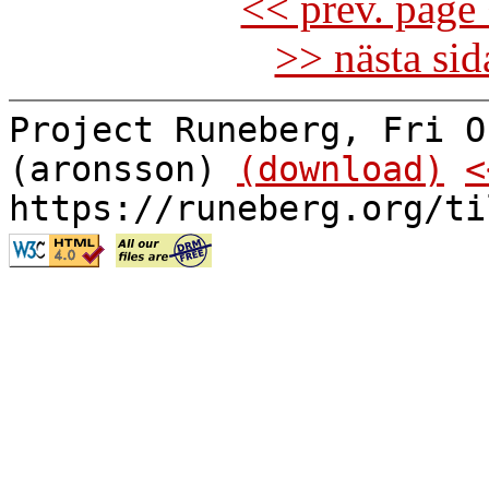
<< prev. page 
>> nästa si
Project Runeberg, Fri O
(aronsson)
(download)
<
https://runeberg.org/ti