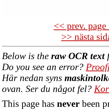
<< prev. page 
>> nästa si
Below is the
raw OCR text
f
Do you see an error?
Proof
Här nedan syns
maskintolk
ovan. Ser du något fel?
Kor
This page has
never
been pr