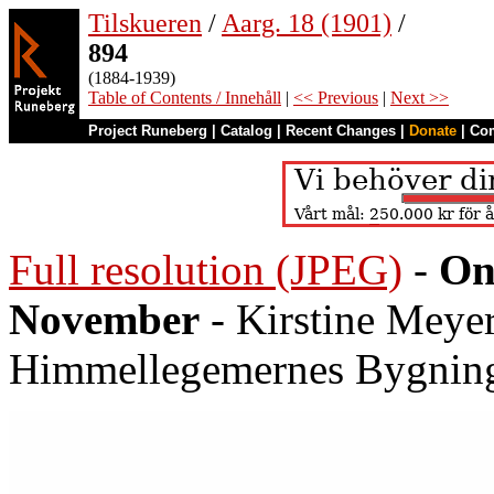
Tilskueren
/
Aarg. 18 (1901)
/
894
(1884-1939)
Table of Contents / Innehåll
|
<< Previous
|
Next >>
Project Runeberg
|
Catalog
|
Recent Changes
|
Donate
|
Co
Full resolution (JPEG)
-
On
November
- Kirstine Meyer
Himmellegemernes Bygnin