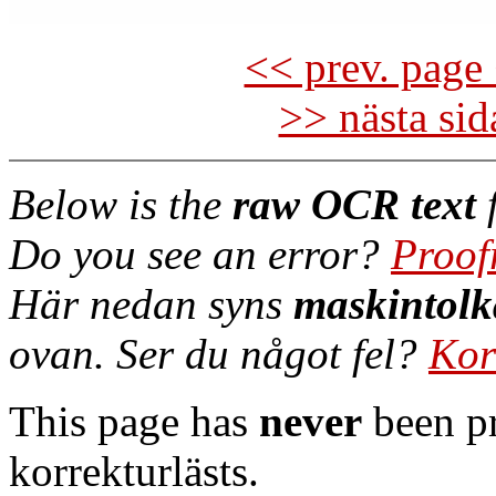
<< prev. page 
>> nästa si
Below is the
raw OCR text
f
Do you see an error?
Proof
Här nedan syns
maskintolk
ovan. Ser du något fel?
Kor
This page has
never
been pr
korrekturlästs.