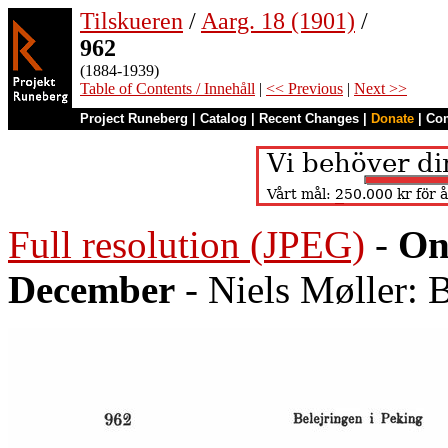
Tilskueren
/
Aarg. 18 (1901)
/
962
(1884-1939)
Table of Contents / Innehåll
|
<< Previous
|
Next >>
Project Runeberg
|
Catalog
|
Recent Changes
|
Donate
|
Co
Full resolution (JPEG)
-
On
December
- Niels Møller: B