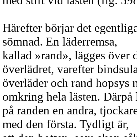
med stift vid lästen (fig. 59
Härefter börjar det egentli
sömnad. En läderremsa,
kallad »rand», lägges över 
överlädret, varefter bindsula
överläder och rand hopsys m
omkring hela lästen. Därpå 
på randen en andra, tjockar
med den första. Tydligt är,