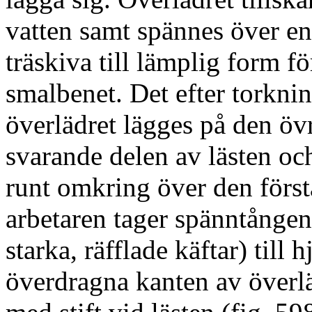
vatten samt spännes över e
träskiva till lämplig form fö
smalbenet. Det efter torkni
överlädret lägges på den öv
svarande delen av lästen o
runt omkring över den först
arbetaren tager spänntånge
starka, räfflade käftar) till 
överdragna kanten av överlädr