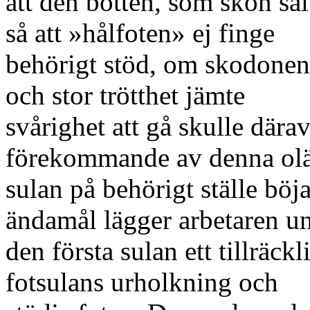
att den botten, som skon sålu
så att »hålfoten» ej finge
behörigt stöd, om skodonen 
och stor trötthet jämte
svårighet att gå skulle därav
förekommande av denna olä
sulan på behörigt ställe böja
ändamål lägger arbetaren u
den första sulan ett tillräckl
fotsulans urholkning och