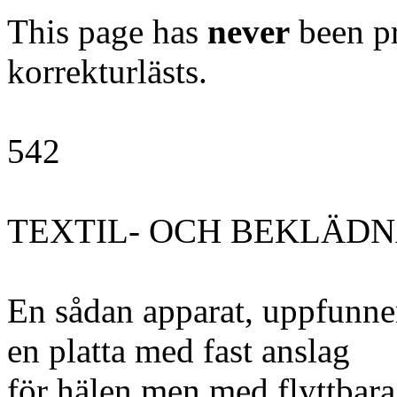
This page has
never
been pr
korrekturlästs.
542
TEXTIL- OCH BEKLÄDN
En sådan apparat, uppfunnen
en platta med fast anslag
för hälen men med flyttbara