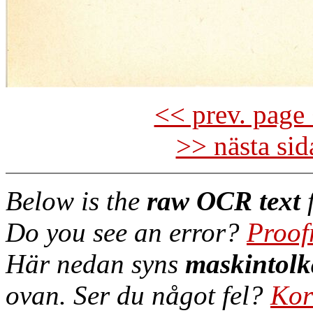
<< prev. page 
>> nästa si
Below is the
raw OCR text
f
Do you see an error?
Proof
Här nedan syns
maskintolk
ovan. Ser du något fel?
Kor