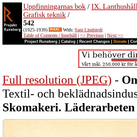
Uppfinningarnas bok
/
IX. Lanthushåll
Grafisk teknik
/
542
(1925-1939)
With:
Sam Lindstedt
Table of Contents / Innehåll
|
<< Previous
|
Next >>
Project Runeberg
|
Catalog
|
Recent Changes
|
Donate
|
Co
Full resolution (JPEG)
-
On
Textil- och beklädnadsindust
Skomakeri. Läderarbeten