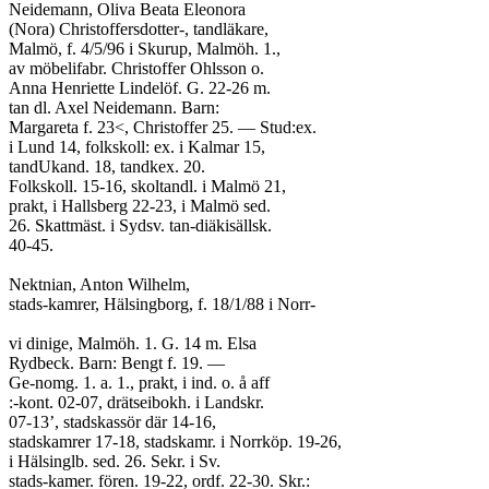
Neidemann, Oliva Beata Eleonora
(Nora) Christoffersdotter-, tandläkare,
Malmö, f. 4/5/96 i Skurup, Malmöh. 1.,
av möbelifabr. Christoffer Ohlsson o.
Anna Henriette Lindelöf. G. 22-26 m.
tan dl. Axel Neidemann. Barn:
Margareta f. 23<, Christoffer 25. — Stud:ex.
i Lund 14, folkskoll: ex. i Kalmar 15,
tandUkand. 18, tandkex. 20.
Folkskoll. 15-16, skoltandl. i Malmö 21,
prakt, i Hallsberg 22-23, i Malmö sed.
26. Skattmäst. i Sydsv. tan-diäkisällsk.
40-45.
Nektnian, Anton Wilhelm,
stads-kamrer, Hälsingborg, f. 18/1/88 i Norr-
vi dinige, Malmöh. 1. G. 14 m. Elsa
Rydbeck. Barn: Bengt f. 19. —
Ge-nomg. 1. a. 1., prakt, i ind. o. å aff
:-kont. 02-07, drätseibokh. i Landskr.
07-13’, stadskassör där 14-16,
stadskamrer 17-18, stadskamr. i Norrköp. 19-26,
i Hälsinglb. sed. 26. Sekr. i Sv.
stads-kamer. fören. 19-22, ordf. 22-30. Skr.: