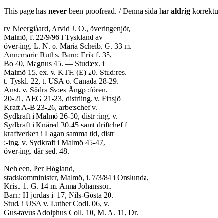
This page has
never
been proofread. / Denna sida har
aldrig
korrektur
rv Nieergiàard, Arvid J. O., överingenjör,
Malmö, f. 22/9/96 i Tyskland av
över-ing. L. N. o. Maria Scheib. G. 33 m.
Annemarie Ruths. Barn: Erik f. 35,
Bo 40, Magnus 45. — Stud:ex. i
Malmö 15, ex. v. KTH (E) 20. Stud:res.
t. Tyskl. 22, t. USA o. Canada 28-29.
Anst. v. Södra Sv:es Ångp :fören.
20-21, AEG 21-23, distriing. v. Finsjö
Kraft A-B 23-26, arbetschef v.
Sydkraft i Malmö 26-30, distr :ing. v.
Sydkraft i Knäred 30-45 samt driftchef f.
kraftverken i Lagan samma tid, distr
:-ing. v. Sydkraft i Malmö 45-47,
över-ing. där sed. 48.
Nehleen, Per Högland,
stadskomminister, Malmö, i. 7/3/84 i Onslunda,
Krist. 1. G. 14 m. Anna Johansson.
Barn: H jordas i. 17, Nils-Gösta 20. —
Stud. i USA v. Luther Codl. 06, v.
Gus-tavus Adolphus Coll. 10, M. A. 11, Dr.