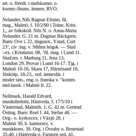
art. o. föredr. i stadskamer. o.
komm:-finans. ämnen. RVO.
Nelander, Nils Ragnar Efraim, fil.
mag., Malmö, f. 10/2/90 i Träne, Krist.
1,, av folkskoll. Nils N. o. Anna-Maria
Nelander. G. 21 m. Dagmar Bäckgren.
Barn: Ove i. 22, tingsnot., Ystad, Curt
23’, civ :ing. v. Sthlms högsk. — Stud
:-ex. i Kristianst. 08, ’fil. mag. i Lund 11.
Stud:res. t. Marburg 11, Jena 13,
London 29. Provar i Lund 16-17. Tjg. i
Malmö 10-16, Skara 17, Härnösand 18,
Jönkötp. 18-23,, ord. ämneslär. i
moder sim., eng. o. franska v. "komrn.
mel-lansk. i Malmö fr. 22.
Nellmark, Harald Edvard,
musikdirektör, Hästveda, f. 17/5/10 i
Västerstad, Malmöh. 1. G. 42 m. Gertrud
Östing. Barn: Boel f. 44, Stefan 46. —
Org:- o. kyrkos:ex. i Växjö 28, i
Malmö 30, h. kantorsex. v.
musikkons. 39. Org. i Övraby o. Benestad
35-40, i Hästveda o. Farstorp sed. 41.