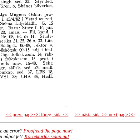
<< prev. page << föreg. sida <<
>> nästa sida >> next page >>
e an error?
Proofread the page now!
du något fel?
Korrekturläs sidan nu!