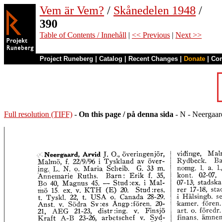
Vem är Vem?
/
Skånedelen 1948
/
390
Table of Contents / Innehåll
|
<< Previous
|
Next >>
Project Runeberg
|
Catalog
|
Recent Changes
|
Donate
|
Co
Full resolution (TIFF)
-
On this page / på denna sida
- N - Neergaard