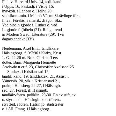
Phil. v. Harvard Univ. 14, tedi. kand.
i Upps. 16. Past:adj. i Visby 16,
kyr-koh. i Länbro o. Hellvi 20,
stadsikom-min. i Malmö Västra Skrävlinge förs.
fr. 28. Föreläs, i amerik. .frågor. Skr.:
Vad bibeln gjorde i. Luther o. vad
L. gjorde f. (bibeln (21), Relig. trend
in Modern Swed. Literature (29), Två
dagars andakt (33’).
Neidemann, Axel Emil, tandläkare,
Hälsingborg, f. 9/7/96 i Kiaby, Krist.
1. G. 22-26 m. Nora Chri stoff ers
dotter. Barn: Margareta Henriette
Axels-do tt er f. 23, Christoffer Axelsson 25.
— Stud:ex. i Kristianstad 15,
tandil:-kand. 19, tand:läk:ex. 21. Assist, i
Vänersib. 20, vik. i Kristianstad 21,
prakt, i Hallsberg 22-27, i Hälsingb.
sed. 27. Förest, if. Hälsingb.
tandläk:-fören. poliklin. 29-30. En av stift, av
o. styr -.led. i Hälsingb. konstfören.,
styr :led. i fören. Hälsingb. stadsteater
o. i All. Frang. i Hälsingborg.