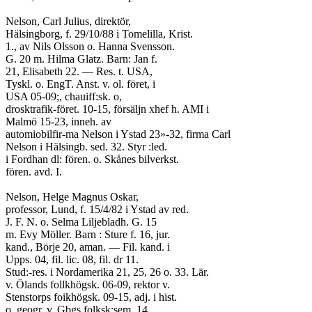
Nelson, Carl Julius, direktör,
Hälsingborg, f. 29/10/88 i Tomelilla, Krist.
1., av Nils Olsson o. Hanna Svensson.
G. 20 m. Hilma Glatz. Barn: Jan f.
21, Elisabeth 22. — Res. t. USA,
Tyskl. o. EngT. Anst. v. ol. föret, i
USA 05-09;, chauiff:sk. o,
drosktrafik-föret. 10-15, försäljn xhef h. AMI i
Malmö 15-23, inneh. av
automiobilfir-ma Nelson i Ystad 23»-32, firma Carl
Nelson i Hälsingb. sed. 32. Styr :led.
i Fordhan dl: fören. o. Skånes bilverkst.
fören. avd. I.
Nelson, Helge Magnus Oskar,
professor, Lund, f. 15/4/82 i Ystad av red.
J. F. N. o. Selma Liljebladh. G. 15
m. Evy Möller. Barn : Sture f. 16, jur.
kand., Börje 20, aman. — Fil. kand. i
Upps. 04, fil. lic. 08, fil. dr 11.
Stud:-res. i Nordamerika 21, 25, 26 o. 33. Lär.
v. Ölands follkhögsk. 06-09, rektor v.
Stenstorps foikhögsk. 09-15, adj. i hist.
o. geogr. v. Gbgs folksk:sem. 14,