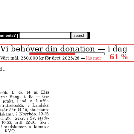
mments?
|
 ...