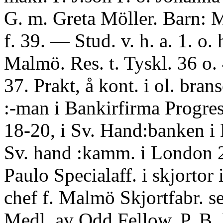
G. m. Greta Möller. Barn: 
f. 39. — Stud. v. h. a. 1. o. 
Malmö. Res. t. Tyskl. 36 o. 
37. Prakt, å kont. i ol. brans
:-man i Bankirfirma Progres
18-20, i Sv. Hand:banken i
Sv. hand :kamm. i London 2
Paulo Specialaff. i skjortor
chef f. Malmö Skjortfabr. se
Medl. av Odd Fellow, P. B.