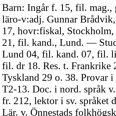
Barn: Ingår f. 15, fil. mag.,
läro-v:adj. Gunnar Brådvik,
17, hovr:fiskal, Stockholm,
21, fil. kand., Lund. — Stud
Lund 04, fil. kand. 07, fil. l
fil. dr 18. Res. t. Frankrike 
Tyskland 29 o. 38. Provar 
T2-13. Doc. i nord. språk v.
fr. 212, lektor i sv. språket d
Lär. v. Önnestads folkhögsk