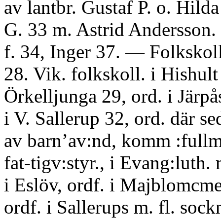
av lantbr. Gustaf P. o. Hilda
G. 33 m. Astrid Andersson.
f. 34, Inger 37. — Folkskoll
28. Vik. folkskoll. i Hishult
Örkelljunga 29, ord. i Järpå
i V. Sallerup 32, ord. där se
av barn’av:nd, komm :fullm.
fat-tigv:styr., i Evang:luth.
i Eslöv, ordf. i Majblomcme
ordf. i Sallerups m. fl. soc