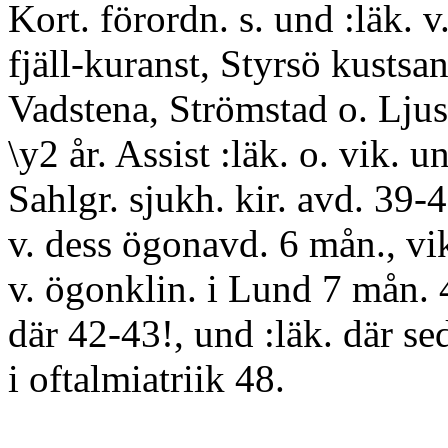
Kort. förordn. s. und :läk. v
fjäll-kuranst, Styrsö kustsan.
Vadstena, Strömstad o. Ljusd
\y2 år. Assist :läk. o. vik. un
Sahlgr. sjukh. kir. avd. 39-
v. dess ögonavd. 6 mån., vi
v. ögonklin. i Lund 7 mån. 
där 42-43!, und :läk. där se
i oftalmiatriik 48.