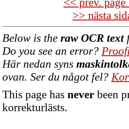
<< prev. page 
>> nästa si
Below is the
raw OCR text
f
Do you see an error?
Proof
Här nedan syns
maskintolk
ovan. Ser du något fel?
Kor
This page has
never
been pr
korrekturlästs.