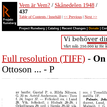
Vem är Vem?
/
Skånedelen 1948
/
437
Table of Contents / Innehåll
|
<< Previous
|
Next >>
Project Runeberg
|
Catalog
|
Recent Changes
|
Donate
|
Co
Full resolution (TIFF)
-
On 
Ottoson ... - P