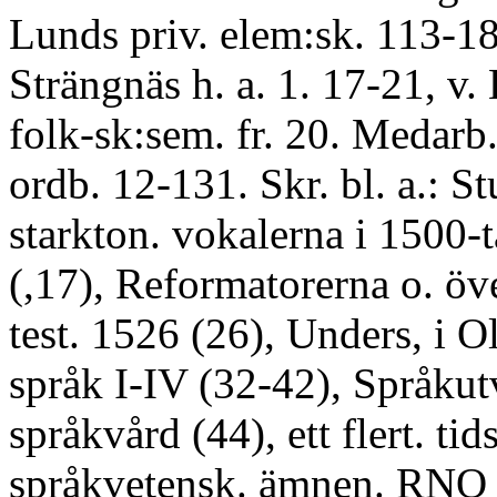
Lunds priv. elem:sk. 113-18,
Strängnäs h. a. 1. 17-21, v.
folk-sk:sem. fr. 20. Medarb.
ordb. 12-131. Skr. bl. a.: St
starkton. vokalerna i 1500-t
(,17), Reformatorerna o. öv
test. 1526 (26), Unders, i O
språk I-IV (32-42), Språkut
språkvård (44), ett flert. tid
språkvetensk. ämnen. RNO 