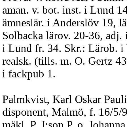
aman. v. bot. inst. i Lund 1
ämneslär. i Anderslöv 19, lär
Solbacka lärov. 20-36, adj. 
i Lund fr. 34. Skr.: Lärob. i 
realsk. (tills. m. O. Gertz 43)
i fackpub 1.
Palmkvist, Karl Oskar Pauli
disponent, Malmö, f. 16/5/
mäkl. P. J:son P. o. Johann