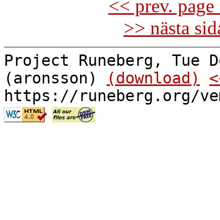
<< prev. page 
>> nästa si
Project Runeberg, Tue D
(aronsson)
(download)
<
https://runeberg.org/ve