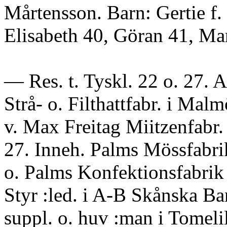
Mårtensson. Barn: Gertie f.
Elisabeth 40, Göran 41, Ma
— Res. t. Tyskl. 22 o. 27. An
Strå- o. Filthattfabr. i Mal
v. Max Freitag Miitzenfabr.
27. Inneh. Palms Mössfabrik
o. Palms Konfektionsfabrik 
Styr :led. i A-B Skånska B
suppl. o. huv :man i Tomelil