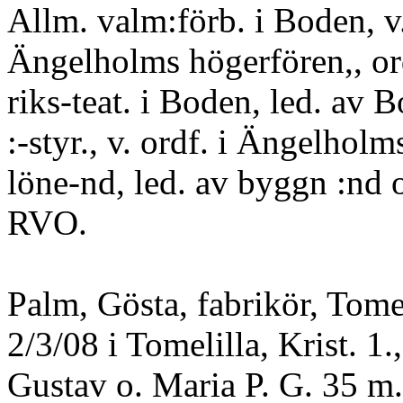
Allm. valm:förb. i Boden, v.
Ängelholms högerfören,, ord
riks-teat. i Boden, led. av B
:-styr., v. ordf. i Ängelholm
löne-nd, led. av byggn :nd 
RVO.
Palm, Gösta, fabrikör, Tomel
2/3/08 i Tomelilla, Krist. 1.,
Gustav o. Maria P. G. 35 m