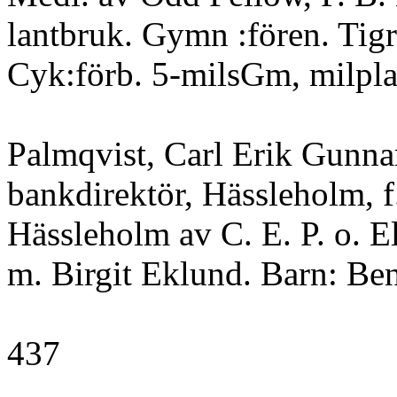
lantbruk. Gymn :fören. Tig
Cyk:förb. 5-milsGm, milpla
Palmqvist, Carl Erik Gunna
bankdirektör, Hässleholm, f
Hässleholm av C. E. P. o. E
m. Birgit Eklund. Barn: Ben
437