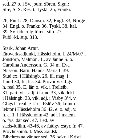
sed. 27 o. i Sv. journ :fören. Sign.:
Stre, S. S. Res. t. Tyskl. 25, Frankr.
26, Fin.1. 28, Dansm. 32, Engl. 33, Norge
34, Engl. o. Frankr. 36, Tyskl. 38, Ital.
39. Sv. tidn :utg:fören. stip. 27,
Publ:-kl. stip. 313.
Stark, Johan Artur,
läroverksadjunkt, Hässleholm, f. 24/M/07 i
Jonstorp, Malmön. 1., av Janne S. o.
Carolina Andersson. G. 34 m. Eva
Nilsson. Barn: Hanna-Maria f. 39. —
Stud:ex. i Hälsingb. 26, fil. mag. i
Lund 30, fil. lic. 34. Provar v. Gbgs
h. real 35. E. lär. o. vik. i Trelleib.
31, part. vik. adj. i Lund 33, vik. lekt.
i Hälsingb. 33, vik. adj. i Visby 3’4, v.
Gbgs h. real, e. lär. i Eslöv 36, komm.
lektor i Hässleholm 36-42, e. o. adj. v.
h. a. 1. i Hässleholm 42, adj. i matem.
o. fys. där sed. 47. Led. av
stads-fulilm. 43-46, av fattigv :;styr. fr. 47.
Provlinsomb. f. Miss :säl:lsk.
Bibeltrogna vänner sed. 36, sekr. i Kristi,