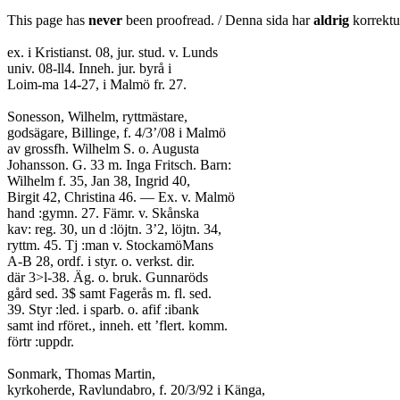
This page has
never
been proofread. / Denna sida har
aldrig
korrektur
ex. i Kristianst. 08, jur. stud. v. Lunds
univ. 08-ll4. Inneh. jur. byrå i
Loim-ma 14-27, i Malmö fr. 27.
Sonesson, Wilhelm, ryttmästare,
godsägare, Billinge, f. 4/3’/08 i Malmö
av grossfh. Wilhelm S. o. Augusta
Johansson. G. 33 m. Inga Fritsch. Barn:
Wilhelm f. 35, Jan 38, Ingrid 40,
Birgit 42, Christina 46. — Ex. v. Malmö
hand :gymn. 27. Fämr. v. Skånska
kav: reg. 30, un d :löjtn. 3’2, löjtn. 34,
ryttm. 45. Tj :man v. StockamöMans
A-B 28, ordf. i styr. o. verkst. dir.
där 3>l-38. Äg. o. bruk. Gunnaröds
gård sed. 3$ samt Fagerås m. fl. sed.
39. Styr :led. i sparb. o. afif :ibank
samt ind rföret., inneh. ett ’flert. komm.
förtr :uppdr.
Sonmark, Thomas Martin,
kyrkoherde, Ravlundabro, f. 20/3/92 i Känga,