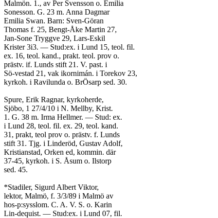
Malmön. 1., av Per Svensson o. Emilia
Sonesson. G. 23 m. Anna Dagmar
Emilia Swan. Barn: Sven-Göran
Thomas f. 25, Bengt-Åke Martin 27,
Jan-Sone Tryggve 29, Lars-Eskil
Krister 3i3. — Stud:ex. i Lund 15, teol. fil.
ex. 16, teol. kand., prakt. teol. prov o.
prästv. if. Lunds stift 21. V. past. i
Sö-vestad 21, vak ikornimán. i Torekov 23,
kyrkoh. i Ravilunda o. BrÖsarp sed. 30.
Spure, Erik Ragnar, kyrkoherde,
Sjöbo, 1 27/4/10 i N. Mellby, Krist.
1. G. 38 m. Irma Hellmer. — Stud: ex.
i Lund 28, teol. fil. ex. 29, teol. kand.
31, prakt, teol prov o. prästv. f. Lunds
stift 31. Tjg. i Linderöd, Gustav Adolf,
Kristianstad, Orken ed, kommin. där
37-45, kyrkoh. i S. Åsum o. Ilstorp
sed. 45.
*Stadiler, Sigurd Albert Viktor,
lektor, Malmö, f. 3/3/89 i Malmö av
hos-p:sysslom. C. A. V. S. o. Karin
Lin-dequist. — Stud:ex. i Lund 07, fil.