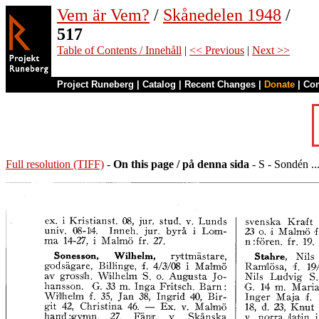
Vem är Vem?
/
Skånedelen 1948
/
517
Table of Contents / Innehåll
|
<< Previous
|
Next >>
Project Runeberg
|
Catalog
|
Recent Changes
|
Donate
|
Co
Full resolution (TIFF)
-
On this page / på denna sida
- S - Sondén ..