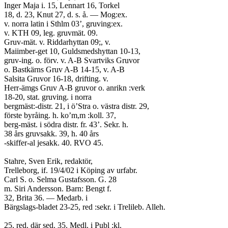
Inger Maja i. 15, Lennart 16, Torkel
18, d. 23, Knut 27, d. s. å. — Mog:ex.
v. norra latin i Sthlm 03’, gruving:ex.
v. KTH 09, leg. gruvmät. 09.
Gruv-mät. v. Riddarhyttan 09;, v.
Maiimber-get 10, Guldsmedshyttan 10-13,
gruv-ing. o. förv. v. A-B Svartviks Gruvor
o. Bastkärns Gruv A-B 14-15, v. A-B
Salsita Gruvor 16-18, drifting. v.
Herr-ämgs Gruv A-B gruvor o. anrikn :verk
18-20, stat. gruving. i norra
bergmäst:-distr. 21, i ö’Stra o. västra distr. 29,
förste byråing. h. ko’m,m :koll. 37,
berg-mäst. i södra distr. fr. 43’. Sekr. h.
38 års gruvsakk. 39, h. 40 års
-skiffer-al jesakk. 40. RVO 45.
Stahre, Sven Erik, redaktör,
Trelleborg, if. 19/4/02 i Köping av urfabr.
Carl S. o. Selma Gustafsson. G. 28
m. Siri Andersson. Barn: Bengt f.
32, Brita 36. — Medarb. i
Bärgslags-bladet 23-25, red :sekr. i Trelileb. Alleh.
25, red. där sed. 35. Medl. i Publ :kl.