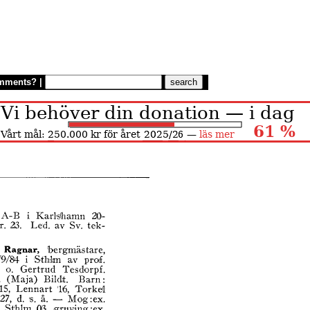
mments?
|
.