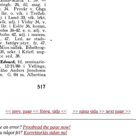
<< prev. page << föreg. sida <<
>> nästa sida >> next page >>
e an error?
Proofread the page now!
du något fel?
Korrekturläs sidan nu!