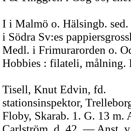
I i Malmö o. Hälsingb. sed. 
i Södra Sv:es pappiersgrossh
Medl. i Frimurarorden o. O
Hobbies : filateli, målning.
Tisell, Knut Edvin, fd.
stationsinspektor, Trelleborg
Floby, Skarab. 1. G. 13 m. 
Carlström, d. 42. — Anst. v