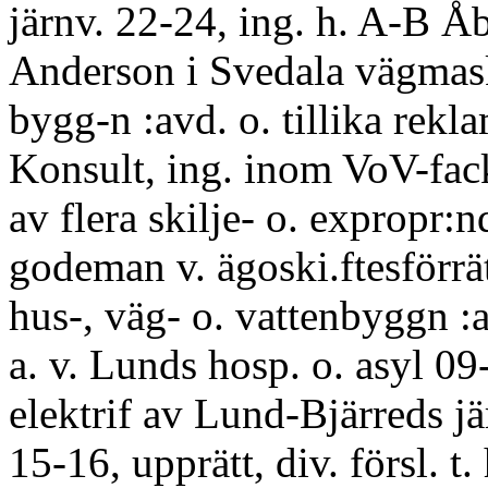
järnv. 22-24, ing. h. A-B Å
Anderson i Svedala vägmask
bygg-n :avd. o. tillika rekl
Konsult, ing. inom VoV-fac
av flera skilje- o. expropr:n
godeman v. ägoski.ftesförrätt
hus-, väg- o. vattenbyggn :ar
a. v. Lunds hosp. o. asyl 09-
elektrif av Lund-Bjärreds jä
15-16, upprätt, div. försl. t.