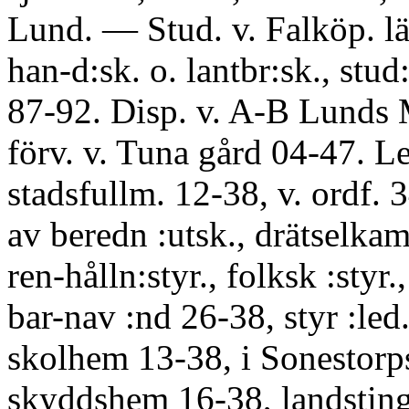
Lund. — Stud. v. Falköp. lä
han-d:sk. o. lantbr:sk., stud
87-92. Disp. v. A-B Lunds 
förv. v. Tuna gård 04-47. L
stadsfullm. 12-38, v. ordf. 3
av beredn :utsk., drätselka
ren-hålln:styr., folksk :styr.,
bar-nav :nd 26-38, styr :led
skolhem 13-38, i Sonestorp
skyddshem 16-38, landstin