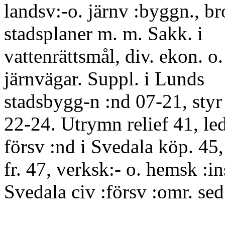
landsv:-o. järnv :byggn., br
stadsplaner m. m. Sakk. i
vattenrättsmål, div. ekon. o.
järnvägar. Suppl. i Lunds
stadsbygg-n :nd 07-21, styr 
22-24. Utrymn relief 41, led.
försv :nd i Svedala köp. 45, 
fr. 47, verksk:- o. hemsk :i
Svedala civ :försv :omr. se