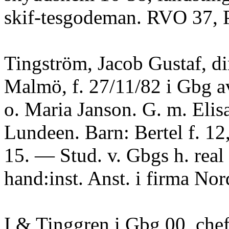
skif-tesgodeman. RVO 37,
Tingström, Jacob Gustaf, di
Malmö, f. 27/11/82 i Gbg av
o. Maria Janson. G. m. Elis
Lundeen. Barn: Bertel f. 12,
15. — Stud. v. Gbgs h. real
hand:inst. Anst. i firma No
I & Tinggren i Gbg 00, chef 