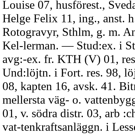
Louise 07, husförest., Sveda
Helge Felix 11, ing., anst. 
Rotogravyr, Sthlm, g. m. 
Kel-lerman. — Stud:ex. i S
avg:-ex. fr. KTH (V) 01, res
Und:löjtn. i Fort. res. 98, 
08, kapten 16, avsk. 41. Bitr
mellersta väg- o. vattenbygg
01, v. södra distr. 03, arb :c
vat-tenkraftsanläggn. i Less