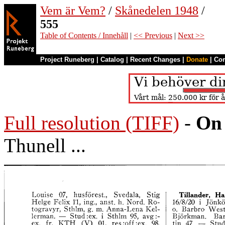
Vem är Vem?
/
Skånedelen 1948
/
555
Table of Contents / Innehåll
|
<< Previous
|
Next >>
Project Runeberg
|
Catalog
|
Recent Changes
|
Donate
|
Co
Full resolution (TIFF)
-
On 
Thunell ...