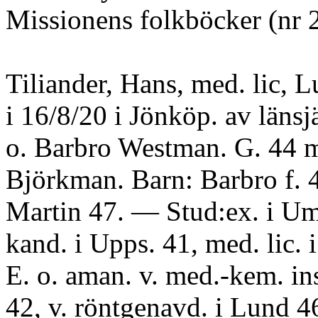
Missionens folkböcker (nr 2
Tiliander, Hans, med. lic, L
i 16/8/20 i Jönköp. av länsj
o. Barbro Westman. G. 44 
Björkman. Barn: Barbro f. 
Martin 47. — Stud:ex. i U
kand. i Upps. 41, med. lic. 
E. o. aman. v. med.-kem. ins
42, v. röntgenavd. i Lund 4