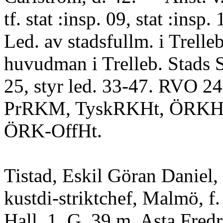
tf. stat :insp. 09, stat :ins
Led. av stadsfullm. i Trelle
huvudman i Trelleb. Stads S
25, styr led. 33-47. RVO 
PrRKM, TyskRKHt, ÖRKH
ÖRK-OffHt.
Tistad, Eskil Göran Daniel,
kustdi-striktchef, Malmö, f.
Hall. 1. G. 39 m. Asta Fredr