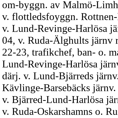
om-byggn. av Malmö-Limha
v. flottledsfoyggn. Rottnen-
v. Lund-Revinge-Harlösa jä
04, v. Ruda-Älghults järnv 
22-23, trafikchef, ban- o. m
Lund-Revinge-Harlösa järnv
därj. v. Lund-Bjärreds järnv
Kävlinge-Barsebäcks järnv.
v. Bjärred-Lund-Harlösa jär
v. Ruda-Oskarshamns o. Ru