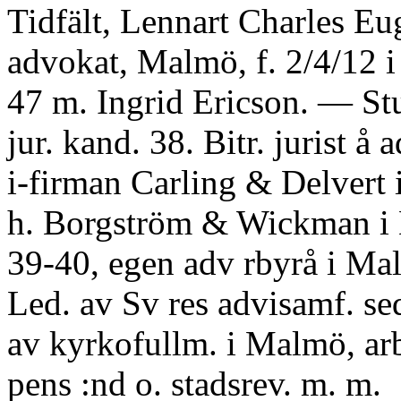
Tidfält, Lennart Charles Eu
advokat, Malmö, f. 2/4/12 i
47 m. Ingrid Ericson. — St
jur. kand. 38. Bitr. jurist å 
i-firman Carling & Delvert
h. Borgström & Wickman i
39-40, egen adv rbyrå i Ma
Led. av Sv res advisamf. se
av kyrkofullm. i Malmö, arb
pens :nd o. stadsrev. m. m.