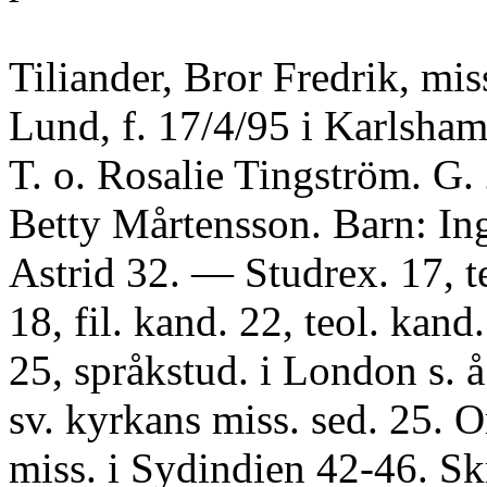
Tiliander, Bror Fredrik, mis
Lund, f. 17/4/95 i Karlsha
T. o. Rosalie Tingström. G.
Betty Mårtensson. Barn: Ing
Astrid 32. — Studrex. 17, teo
18, fil. kand. 22, teol. kand.
25, språkstud. i London s. å
sv. kyrkans miss. sed. 25. O
miss. i Sydindien 42-46. Skr