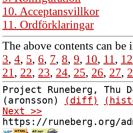
10. Acceptansvillkor
11. Ordförklaringar
The above contents can be 
3
,
4
,
5
,
6
,
7
,
8
,
9
,
10
,
11
,
12
21
,
22
,
23
,
24
,
25
,
26
,
27
,
2
Project Runeberg, Thu D
(aronsson)
(diff)
(hist
Next >>
https://runeberg.org/ad