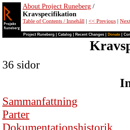
About Project Runeberg
/
Kravspecifikation
Table of Contents / Innehåll
|
<< Previous
|
Nex
Project Runeberg
|
Catalog
|
Recent Changes
|
Donate
|
Co
Kravsp
36 sidor
I
Sammanfattning
Parter
Dokumentationshistorik