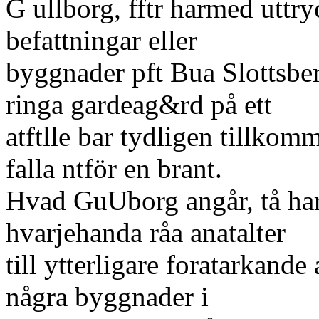
G ullborg, fftr harmed uttry
befattningar eller
byggnader pft Bua Slottsber
ringa gardeag&rd på ett
atftlle bar tydligen tillkomm
falla ntför en brant.
Hvad GuUborg angår, tå har 
hvarjehanda råa anatalter
till ytterligare foratarkande a
några byggnader i