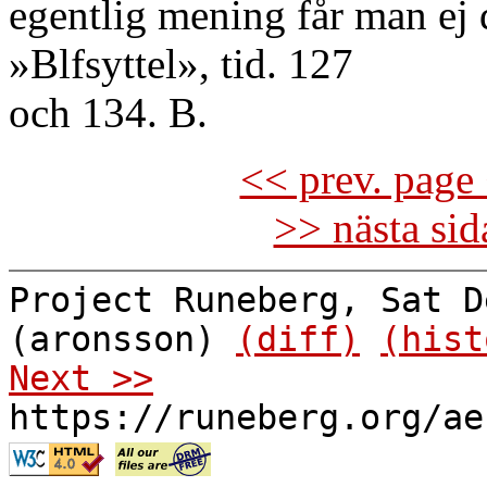
egentlig mening får man ej d
»Blfsyttel», tid. 127
och 134. B.
<< prev. page 
>> nästa si
Project Runeberg, Sat D
(aronsson)
(diff)
(hist
Next >>
https://runeberg.org/ae