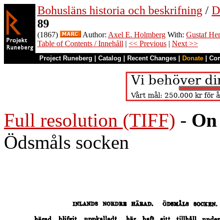
Bohusläns historia och beskrifning
/
D
89
(1867)
Author:
Axel E. Holmberg
With:
Gustaf Hen
Table of Contents / Innehåll
|
<< Previous
|
Next >>
Project Runeberg
|
Catalog
|
Recent Changes
|
Donate
|
Co
Full resolution (TIFF)
-
On 
Ödsmåls socken