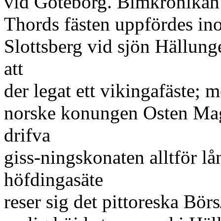
vid Göteborg. Bimkrönikan s
Thords fästen uppfördes in
Slottsberg vid sjön Hällung
att
der legat ett vikingafäste;
norske konungen Osten Magn
drifva
giss-ningskonaten alltför l
höfdingasäte
reser sig det pittoreska Bör