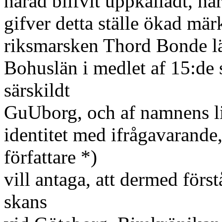
härad blifvit uppkalladt, har
gifver detta ställe ökad mär
riksmarsken Thord Bonde lät
Bohuslän i medlet af 15:de
särskildt
GuUborg, och af namnens lik
identitet med ifrågavarande
författare *)
vill antaga, att dermed förs
skans