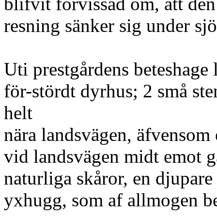
blifvit förvissad om, att de
resning sänker sig under sjö
Uti prestgårdens beteshage l
för-stördt dyrhus; 2 små st
helt
nära landsvägen, äfvensom e
vid landsvägen midt emot gå
naturliga skåror, en djupare
yxhugg, som af allmogen b