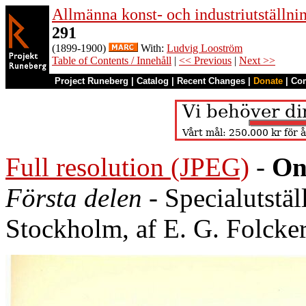
Allmänna konst- och industriutställni
291
(1899-1900)
With:
Ludvig Looström
Table of Contents / Innehåll
|
<< Previous
|
Next >>
Project Runeberg
|
Catalog
|
Recent Changes
|
Donate
|
Co
Full resolution (JPEG)
-
On
Första delen
- Specialutstä
Stockholm, af E. G. Folcke