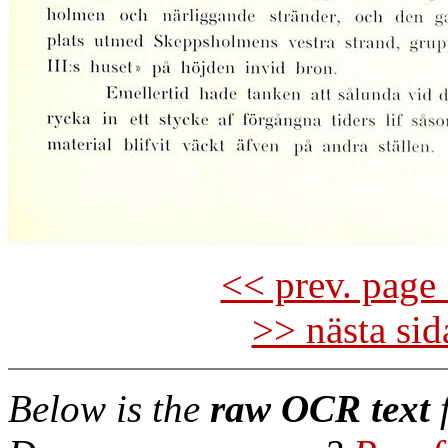
<< prev. page 
>> nästa si
Below is the
raw OCR text
f