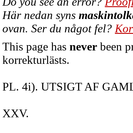
Do you see an error?
Proof
Här nedan syns
maskintolk
ovan. Ser du något fel?
Kor
This page has
never
been pr
korrekturlästs.
PL. 4i). UTSIGT AF G
XXV.