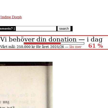
Vinding Dorph
mments?
|