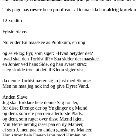
This page has
never
been proofread. / Denna sida har
aldrig
korrektur
12 xrcdtm
Første Slave.
Nu er der En maaskee as Publikum, en ung
og selvklog Fyr, som siger: »Hvad betyder det?
hvad skal den Torbist til?« Saa sidder der maaskee
en Jonier ved hans Side, og han svarer strax:
»Jeg skulde troe, at det til Kleon sigter vist,
da denne Torbist nærer sig jo just med Skam-« —
Men nu maa jeg nok ind og give Dyret Vand.
Anden Slave.
Jeg skal forklare hele denne Sag for Jer,
for disse Drenge der og Ynglinger og Mænd
og dem, som ere paa den allerforste Plads,
og dem, som rager over disse Mænd igjen.
Min Herre nemlig raser paa en ny Maneer,
ei som J, men paa en anden ganske ny Maneer.
Han stirrer hele Dagen lang mod Himlen op,