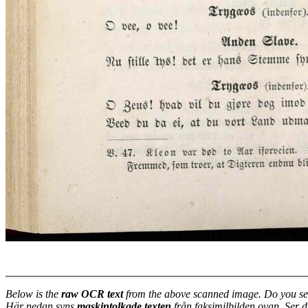
Below is the
raw OCR text
from the above scanned image. Do you se
Här nedan syns
maskintolkade texten
från faksimilbilden ovan. Ser 