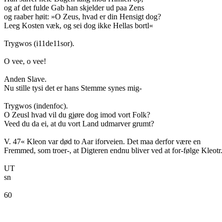
og af det fulde Gab han skjelder ud paa Zens
og raaber høit: »O Zeus, hvad er din Hensigt dog?
Leeg Kosten væk, og sei dog ikke Hellas bortl«
Trygwos (i11de11sor).
O vee, o vee!
Anden Slave.
Nu stille tysi det er hans Stemme synes mig-
Trygwos (indenfoc).
O Zeusl hvad vil du gjøre dog imod vort Folk?
Veed du da ei, at du vort Land udmarver grumt?
V. 47« Kleon var død to Aar iforveien. Det maa derfor være en
Fremmed, som troer-, at Digteren endnu bliver ved at for-følge Kleotr
UT
sn
60