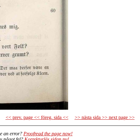
<< prev. page << föreg. sida <<
>> nästa sida >> next page >>
e an error?
Proofread the page now!
du något fel?
Korrekturläs sidan nu!