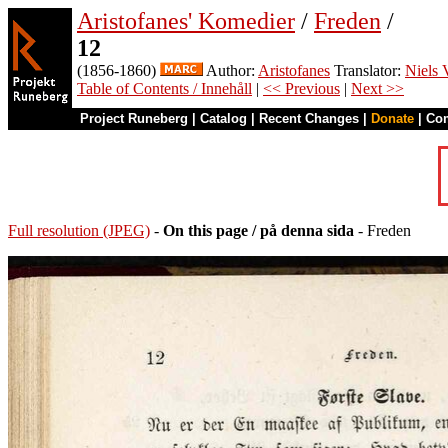
Aristofanes' Komedier
/
Freden
/
12
(1856-1860)
Author:
Aristofanes
Translator:
Niels 
Table of Contents / Innehåll
|
<< Previous
|
Next >>
Project Runeberg
|
Catalog
|
Recent Changes
|
Donate
|
Co
Full resolution (JPEG)
-
On this page / på denna sida
- Freden