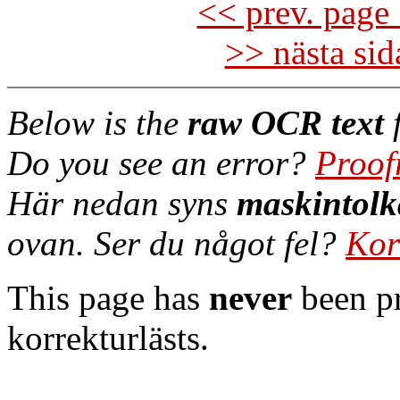
<< prev. page 
>> nästa si
Below is the
raw OCR text
f
Do you see an error?
Proof
Här nedan syns
maskintolk
ovan. Ser du något fel?
Kor
This page has
never
been pr
korrekturlästs.