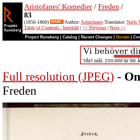
Aristofanes' Komedier
/
Freden
/
83
(1856-1860)
Author:
Aristofanes
Translator:
Niels 
Table of Contents / Innehåll
|
<< Previous
|
Next >>
Project Runeberg
|
Catalog
|
Recent Changes
|
Donate
|
Co
Full resolution (JPEG)
-
On
Freden