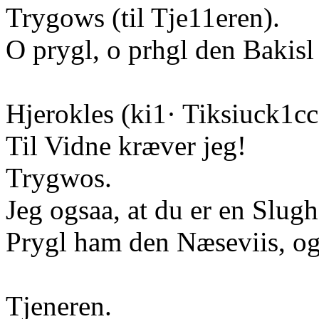
Trygows (til Tje11eren).
O prygl, o prhgl den Bakisl
Hjerokles (ki1· Tiksiuck1cc
Til Vidne kræver jeg!
Trygwos.
Jeg ogsaa, at du er en Slugh
Prygl ham den Næseviis, o
Tjeneren.