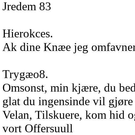
Jredem 83
Hierokces.
Ak dine Knæe jeg omfavner
Trygæo8.
Omsonst, min kjære, du bed
glat du ingensinde vil gjøre
Velan, Tilskuere, kom hid 
vort Offersuull