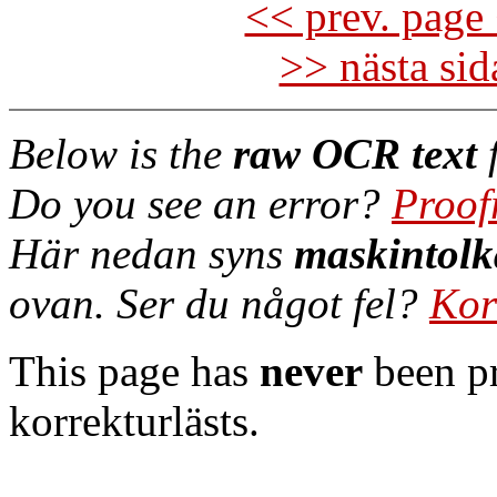
<< prev. page 
>> nästa si
Below is the
raw OCR text
f
Do you see an error?
Proof
Här nedan syns
maskintolk
ovan. Ser du något fel?
Kor
This page has
never
been pr
korrekturlästs.