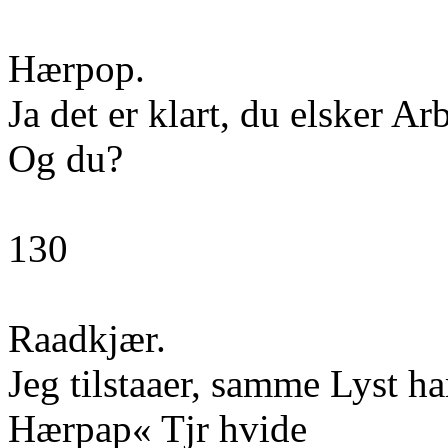
Hærpop.
Ja det er klart, du elsker A
Og du?
130
Raadkjær.
Jeg tilstaaer, samme Lyst ha
Hærpap« Tjr hvide