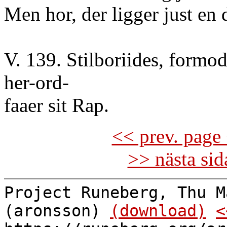
Men hor, der ligger just en
V. 139. Stilboriides, formo
her-ord-
faaer sit Rap.
<< prev. page 
>> nästa si
Project Runeberg, Thu M
(aronsson)
(download)
<