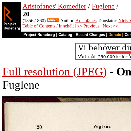
Aristofanes' Komedier
/
Fuglene
/
20
(1856-1860)
Author:
Aristofanes
Translator:
Niels 
Table of Contents / Innehåll
|
<< Previous
|
Next >>
Project Runeberg
|
Catalog
|
Recent Changes
|
Donate
|
Co
Full resolution (JPEG)
-
On
Fuglene