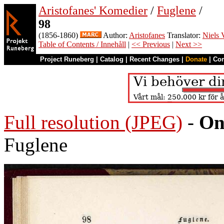
Aristofanes' Komedier
/
Fuglene
/
98
(1856-1860)
Author:
Aristofanes
Translator:
Niels 
Table of Contents / Innehåll
|
<< Previous
|
Next >>
Project Runeberg
|
Catalog
|
Recent Changes
|
Donate
|
Co
Full resolution (JPEG)
-
On
Fuglene