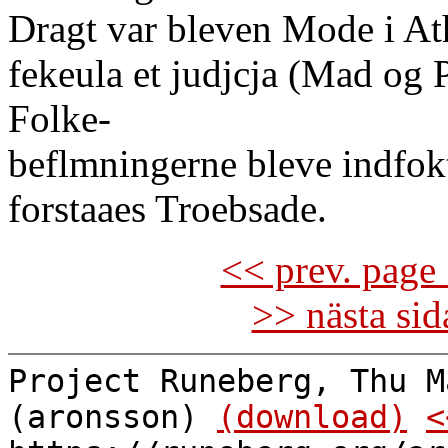
Dragt var bleven Mode i At
fekeula et judjcja (Mad og 
Folke-
beflmningerne bleve indfokt
forstaaes Troebsade.
<< prev. page 
>> nästa si
Project Runeberg, Thu M
(aronsson)
(download)
<