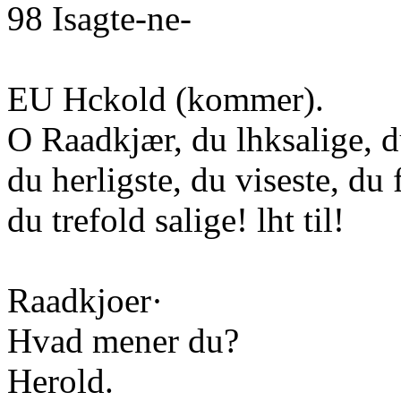
98 Isagte-ne-
EU Hckold (kommer).
O Raadkjær, du lhksalige, du
du herligste, du viseste, du 
du trefold salige! lht til!
Raadkjoer·
Hvad mener du?
Herold.