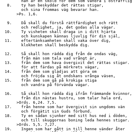
        han är en sköld för dem som vandra i ostrafflig
  8.    ty han beskyddar det rättas stigar,

        och sina frommas väg bevarar han.

      >Ps. 1,6.

  9.    Då skall du förstå rättfärdighet och rätt

        och redlighet, ja, det godas alla vägar.

 10.    Ty visheten skall draga in i ditt hjärta

        och kunskapen kännas ljuvlig för din själ,

 11.    eftertänksamheten skall vaka över dig,

        klokheten skall beskydda dig.

 12.    Så skall hon rädda dig från de ondas väg,

        från män som tala vad vrångt är,

 13.    från dem som hava övergivit det rättas stigar.

        för att färdas på mörkrets vägar,

 14.    från dem som glädjas att göra om

        och fröjda sig åt ondskans vrånga väsen,

 15.    från dem som gå på krokiga stiga

        och vandra på förvända vägar.

 16.    Så skall hon rädda dig ifrån främmande kvinnor,

        från din nästas hustru, som talar hala ord,

      >Ords. 6,24. 7,5.

 17.    från henne som har övergivit sin ungdoms vän

        och förgätit sin Guds förbund.

 18.    Ty en sådan sjunker med sitt hus ned i döden,

        och till skuggornas boning leda hennes stigar.

      >Ords. 5,5. 7,27.

 19.    Ingen som har gått in till henne vänder åter
