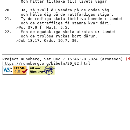
        Och hittar tillbaka till livets vägar.

 20.    Ja, så skall du vandra på de godas väg

        och hålla dig på de rättfärdigas stigar.

 21.    Ty de redliga skola förbliva boende i landet

        och de ostraffliga få stanna kvar däri.

      >Ps. 37,9 f. Matt. 5,5.

 22.    Men de ogudaktiga skola utrotas ur landet

        och de trolösa ryckas bort därur.

Project Runeberg, Sat Dec 7 15:46:28 2024 (aronsson)
(d
https://runeberg.org/bibeln/20_02.html