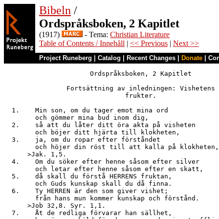
Bibeln
/
Ordspråksboken, 2 Kapitlet
(1917)
- Tema:
Christian Literature
Table of Contents / Innehåll
|
<< Previous
|
Next >>
Project Runeberg
|
Catalog
|
Recent Changes
|
Donate
|
Co
                      Ordspråksboken, 2 Kapitlet

                Fortsättning av inledningen: Vishetens

                               frukter.

  1.    Min son, om du tager emot mina ord

        och gömmer mina bud inom dig,

  2.    så att du låter ditt öra akta på visheten

        och böjer ditt hjärta till klokheten,

  3.    ja, om du ropar efter förståndet

        och höjer din röst till att kalla på klokheten,

      >Jak. 1,5.

  4.    Om du söker efter henne såsom efter silver

        och letar efter henne såsom efter en skatt,

  5.    då skall du förstå HERRENS fruktan,

        och Guds kunskap skall du då finna.

  6.    Ty HERREN är den som giver vishet;

        från hans mun kommer kunskap och förstånd.

      >Job 32,8. Syr. 1,1.

  7.    Åt de redliga förvarar han sällhet,
