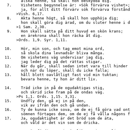
        älska henne, så skall hon beskydda dig.

  7.    Vishetens begynnelse är: »Sök förvärva vishet»;

        ja, för allt ditt förvärv sök förvärva förstånd
      >Vish. 6,17.

  8.    Akta henne högt, så skall hon upphöja dig;

        hon skall göra dig ärad, om du sluter henne i d
      >1 Sam. 2,30.

  9.    Hon skall sätta på ditt huvud en skön krans;

        en ärekrona skall hon räcka åt dig.

      >Ords. 1,9. Syr. 1,11.

 10.    Hör, min son, och tag emot mina ord,

        så skola dina levnadsår bliva många.

 11.    Om vishetens väg undervisar jag dig,

        jag leder dig på det rättas stigar.

 12.    När du går, skall sedan intet vara till hinder 
        och när du löper, skall du icke falla;

 13.    håll blott oavlåtligt fast vid min tuktan;

        bevara henne, ty hon är ditt liv.

 14.    Träd icke in på de ogudaktigas stig,

        och skrid icke fram på de ondas väg.

      >Ps 1,1. Ords. 1,15. 3,31.

 15.    Undfly den, gå ej in på den,

        vik av ifrån den och gå undan.

 16.    Ty de kunna icke sova, om de ej få göra vad ont
        sömnen förtages dem, om de ej få vålla någons f
 17.    Ja, ogudaktighet är det bröd som de äta,

        och våld är det vin som de dricka.
