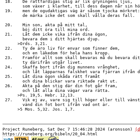
 18.    De rättfärdigas stig är lik gryningens ljus,

        som växer i klarhet, till dess dagen når sin hö
 19.    men de ogudaktigas väg är såsom tjocka mörkret:

        de märka icke det som skall vålla deras fall.

 20.    Min son, akta på mitt tal,

        böj ditt öra till mina ord.

 21.    Låt dem icke vika ifrån dina ögon,

        bevara dem i ditt hjärtas djup.

      >Ords. 3,21.

 22.    Ty de äro liv för envar som finner dem,

        och en läkedom för hela hans kropp.

 23.    Framför allt som skall bevaras må du bevara dit
        ty därifrån utgår livet.

 24.    Skaffa bort ifrån dig munnens vrånghet,

        och låt läpparnas falskhet vara fjärran ifrån d
 25.    Låt dina ögon skåda rätt framåt

        och dina blickar vara riktade rakt ut.

 26.    Akta på den stig där din fot går fram,

        och låt alla dina vägar vara rätta.

      >Ps. 19,5. Hebr. 12,13.

 27.    Vik ej av, vare sig till höger eller till vänst
        vänd din fot bort ifrån vad ont är.

Project Runeberg, Sat Dec 7 15:46:28 2024 (aronsson)
(d
https://runeberg.org/bibeln/20_04.html