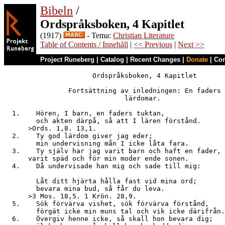
Bibeln
/
Ordspråksboken, 4 Kapitlet
(1917)
- Tema:
Christian Literature
Table of Contents / Innehåll
|
<< Previous
|
Next >>
Project Runeberg
|
Catalog
|
Recent Changes
|
Donate
|
Co
                      Ordspråksboken, 4 Kapitlet

                Fortsättning av inledningen: En faders

                              lärdomar.

  1.    Hören, I barn, en faders tuktan,

        och akten därpå, så att I lären förstånd.

      >Ords. 1,8. 13,1.

  2.    Ty god lärdom giver jag eder;

        min undervisning mån I icke låta fara.

  3.    Ty själv har jag varit barn och haft en fader,

      varit späd och för min moder ende sonen.

  4.    Då undervisade han mig och sade till mig:

        Låt ditt hjärta hålla fast vid mina ord;

        bevara mina bud, så får du leva.

      >3 Mos. 18,5. 1 Krön. 28,9.

  5.    Sök förvärva vishet, sök förvärva förstånd,

        förgät icke min muns tal och vik icke därifrån.

  6.    Övergiv henne icke, så skall hon bevara dig;
