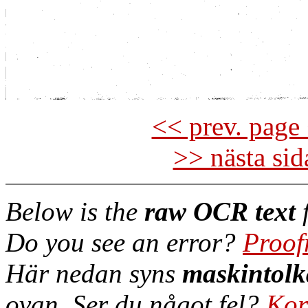
<< prev. page 
>> nästa si
Below is the
raw OCR text
f
Do you see an error?
Proof
Här nedan syns
maskintolk
ovan. Ser du något fel?
Kor