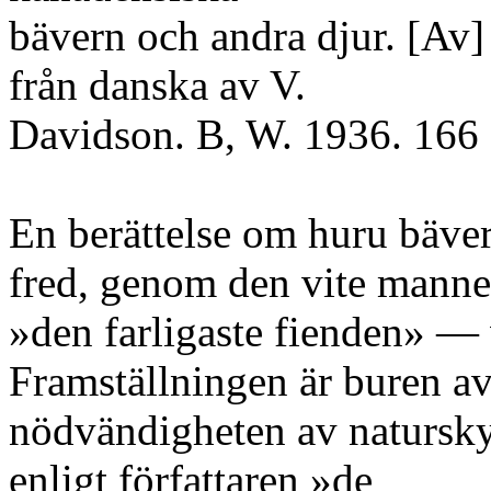
bävern och andra djur. [Av]
från danska av V.
Davidson. B, W. 1936. 166 s
En berättelse om huru bävern
fred, genom den vite mann
»den farligaste fienden» — v
Framställningen är buren av
nödvändigheten av natursky
enligt författaren »de