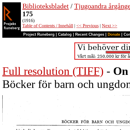
Biblioteksbladet
/
Tjugoandra årgång
175
(1916)
Table of Contents / Innehåll
|
<< Previous
|
Next >>
Project Runeberg
|
Catalog
|
Recent Changes
|
Donate
|
Co
Full resolution (TIFF)
-
On 
Böcker för barn och ungdo