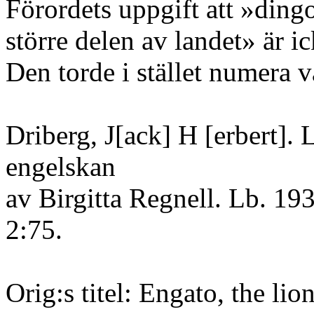
Förordets uppgift att »ding
större delen av landet» är ic
Den torde i stället numera v
Driberg, J[ack] H [erbert].
engelskan
av Birgitta Regnell. Lb. 19
2:75.
Orig:s titel: Engato, the lio