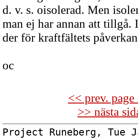
d. v. s. oisolerad. Men isol
man ej har annan att tillgå. 
der för kraftfältets påverk
oc
<< prev. page 
>> nästa si
Project Runeberg, Tue J