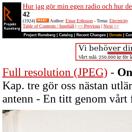
Hur jag gör min egen radio och hur de
42
(1924)
Author:
Einar Eriksson
- Tema:
Electricity
Table of Contents / Innehåll
|
<< Previous
|
Next >>
Project Runeberg
|
Catalog
|
Recent Changes
|
Donate
|
Co
Full resolution (JPEG)
-
On
Kap. tre gör oss nästan utlär
antenn - En titt genom vårt 