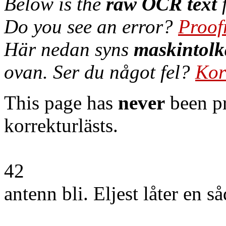
Below is the
raw OCR text
f
Do you see an error?
Proof
Här nedan syns
maskintolk
ovan. Ser du något fel?
Kor
This page has
never
been pr
korrekturlästs.
42
antenn bli. Eljest låter en 