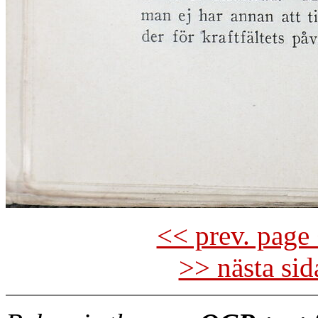
<< prev. page 
>> nästa si