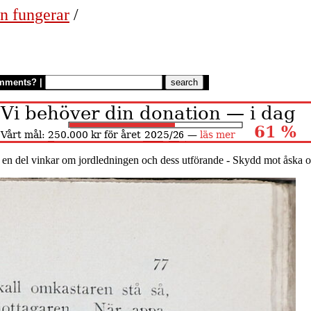
n fungerar
/
mments?
|
 en del vinkar om jordledningen och dess utförande - Skydd mot åska o