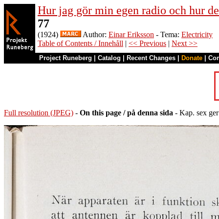
Hur jag gör min egen radio och hur de
77
(1924)
Author:
Einar Eriksson
- Tema:
Electricity
Table of Contents / Innehåll
|
<< Previous
|
Next >>
Project Runeberg
|
Catalog
|
Recent Changes
|
Donate
|
Co
Full resolution (JPEG)
-
On this page / på denna sida
- Kap. sex ger