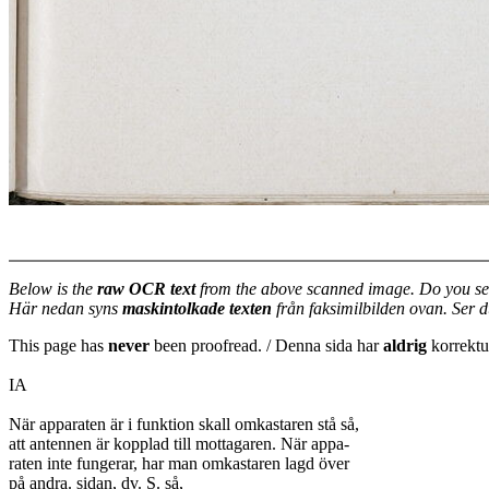
Below is the
raw OCR text
from the above scanned image. Do you se
Här nedan syns
maskintolkade texten
från faksimilbilden ovan. Ser 
This page has
never
been proofread. / Denna sida har
aldrig
korrektur
IA
När apparaten är i funktion skall omkastaren stå så,
att antennen är kopplad till mottagaren. När appa-
raten inte fungerar, har man omkastaren lagd över
på andra. sidan, dv. S. så,