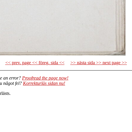
<< prev. page << föreg. sida <<
>> nästa sida >> next page >>
e an error?
Proofread the page now!
du något fel?
Korrekturläs sidan nu!
lästs.