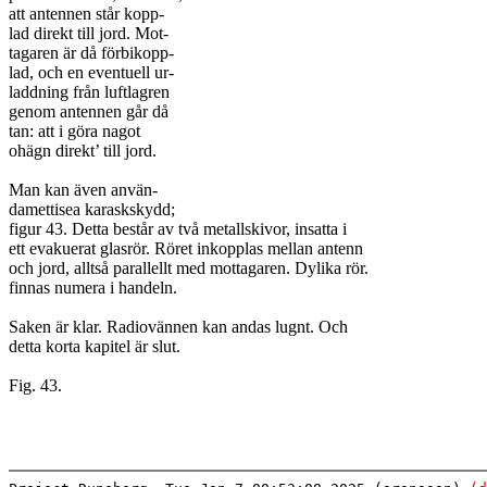
att antennen står kopp-
lad direkt till jord. Mot-
tagaren är då förbikopp-
lad, och en eventuell ur-
laddning från luftlagren
genom antennen går då
tan: att i göra nagot
ohägn direkt’ till jord.
Man kan även använ-
damettisea karaskskydd;
figur 43. Detta består av två metallskivor, insatta i
ett evakuerat glasrör. Röret inkopplas mellan antenn
och jord, alltså parallellt med mottagaren. Dylika rör.
finnas numera i handeln.
Saken är klar. Radiovännen kan andas lugnt. Och
detta korta kapitel är slut.
Fig. 43.