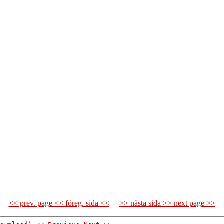
<< prev. page << föreg. sida <<
>> nästa sida >> next page >>