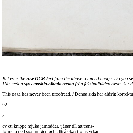
Below is the
raw OCR text
from the above scanned image. Do you se
Här nedan syns
maskintolkade texten
från faksimilbilden ovan. Ser 
This page has
never
been proofread. / Denna sida har
aldrig
korrektur
92
ä—
av ett knippe mjuka järntrådar, tjänar till att trans-
formera ned spänningen och alltså öka strömstyrkan.