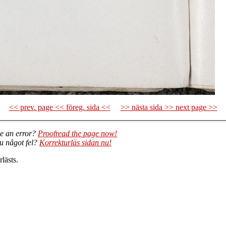
<< prev. page << föreg. sida <<
>> nästa sida >> next page >>
e an error?
Proofread the page now!
du något fel?
Korrekturläs sidan nu!
lästs.