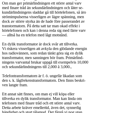
Om man ger primärlindningen ett större antal varv
med finare tråd än sekundärlindningen och låter se-
kundärlindningens sladdar gå till hörtelefonen, så äro
strömimpulserna visserligen av lägre spänning, men
dock av större styrka än de hade före passerandet av
transtormatorn. På detta satt tar man okad effekt i
hörtelefonen och kan i denna reda sig med färre varv
— alltså ha en telefon med lågt motstånd.
En dylik transformator är dock svår att tillverka.
Vi riskera visserligen att avkyla den glödande energin
hos radiovännen, som redan tänkt göra sig en dylik
transformator, men sanningen bör fram. Primärlind-
ningens varvantal brukar uppgå till exempelvis 10,000
och sekundärlindningens till 2,000 å 3,000.,
Telefontransformatorn är f. ö. ungefär likadan som
den s. k. lågfrekenstransformatorn. Den finns beskri-
ven langte fram.
Ett annat sätt finnes, om man ej vill köpa eller
tillverka en dylik transformator. Man kan linda om
telefonen med finare tråd och ett större antal varv.
Detta arbete kräver emellertid, även det, synnerlig
händighet och stort tålamod. Det fårstå vi nog utan