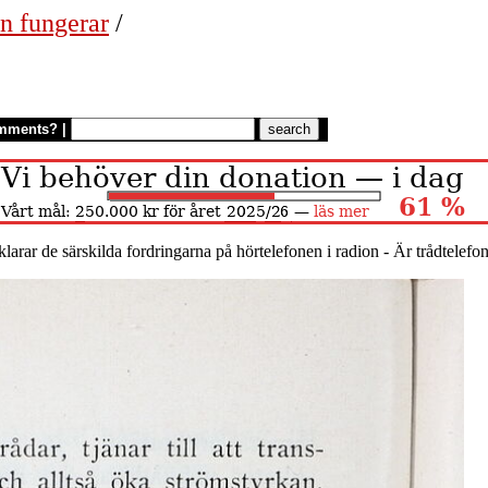
n fungerar
/
mments?
|
klarar de särskilda fordringarna på hörtelefonen i radion - Är trådtelef