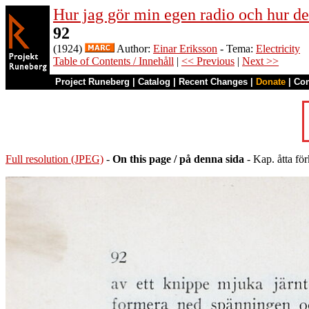
Hur jag gör min egen radio och hur de
92
(1924)
Author:
Einar Eriksson
- Tema:
Electricity
Table of Contents / Innehåll
|
<< Previous
|
Next >>
Project Runeberg
|
Catalog
|
Recent Changes
|
Donate
|
Co
Full resolution (JPEG)
-
On this page / på denna sida
- Kap. åtta för