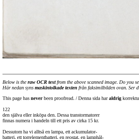
Below is the
raw OCR text
from the above scanned image. Do you se
Här nedan syns
maskintolkade texten
från faksimilbilden ovan. Ser 
This page has
never
been proofread. / Denna sida har
aldrig
korrektur
122
den själva eller inköpa den. Dessa transtormatorer
finnas numera i handeln till ett pris av cirka 15 kr.
Dessutom ha vi alltså en lampa, ett ackumulator-
batteri, ett torrelementbatteri, en reostat, en lamphål-