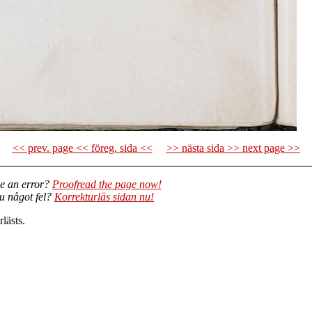
<< prev. page << föreg. sida <<
>> nästa sida >> next page >>
e an error?
Proofread the page now!
du något fel?
Korrekturläs sidan nu!
lästs.