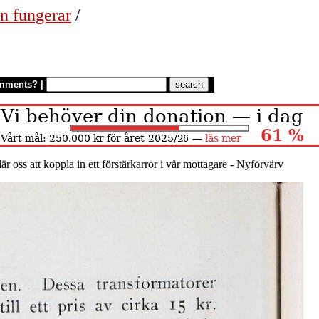
n fungerar
/
mments?
|
lär oss att koppla in ett förstärkarrör i vår mottagare - Nyförvärv