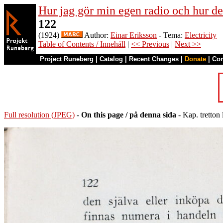
Hur jag gör min egen radio och hur de
122
(1924)
Author:
Einar Eriksson
- Tema:
Electricity
Table of Contents / Innehåll
|
<< Previous
|
Next >>
Project Runeberg
|
Catalog
|
Recent Changes
|
Donate
|
Co
Full resolution (JPEG)
-
On this page / på denna sida
- Kap. tretton 