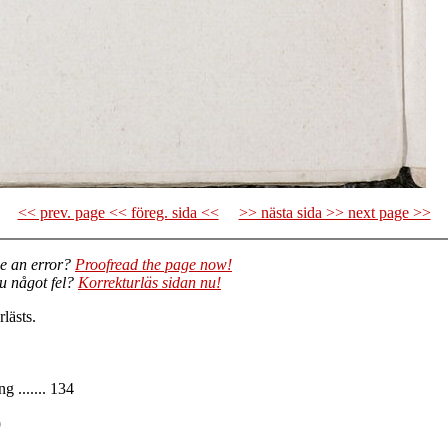
<< prev. page << föreg. sida <<
>> nästa sida >> next page >>
e an error?
Proofread the page now!
du något fel?
Korrekturläs sidan nu!
lästs.
....... 134
9