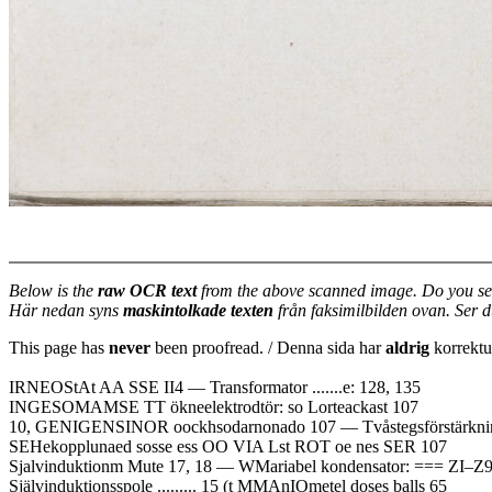
Below is the
raw OCR text
from the above scanned image. Do you se
Här nedan syns
maskintolkade texten
från faksimilbilden ovan. Ser 
This page has
never
been proofread. / Denna sida har
aldrig
korrektur
IRNEOStAt AA SSE II4 — Transformator .......e: 128, 135
INGESOMAMSE TT ökneelektrodtör: so Lorteackast 107
10, GENIGENSINOR oockhsodarnonado 107 — Tvåstegsförstärkning 
SEHekopplunaed sosse ess OO VIA Lst ROT oe nes SER 107
Sjalvinduktionm Mute 17, 18 — WMariabel kondensator: === ZI–Z
Självinduktionsspole ......... 15 (t MMAnIOmetel doses balls 65