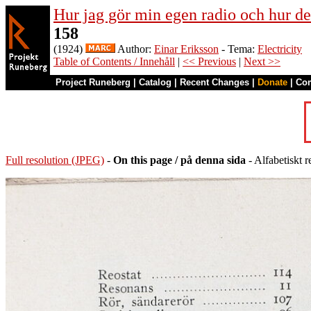
Hur jag gör min egen radio och hur de
158
(1924)
Author:
Einar Eriksson
- Tema:
Electricity
Table of Contents / Innehåll
|
<< Previous
|
Next >>
Project Runeberg
|
Catalog
|
Recent Changes
|
Donate
|
Co
Full resolution (JPEG)
-
On this page / på denna sida
- Alfabetiskt r