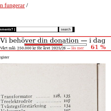
n fungerar
/
mments?
|
egister