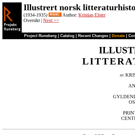
Illustrert norsk litteraturhist
(1934-1935)
Author:
Kristian Elster
Oversikt |
Next >>
Project Runeberg
|
Catalog
|
Recent Changes
|
Donate
|
Co
LITTERA
av KRI
AN
GYLDEND
OS
PRIN
CENT