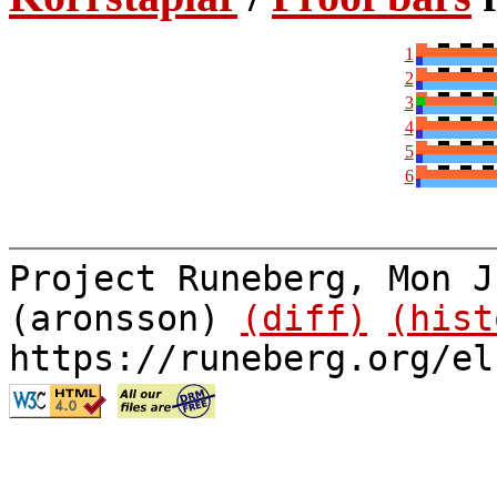
1
2
3
4
5
6
Project Runeberg, Mon J
(aronsson)
(diff)
(hist
https://runeberg.org/el