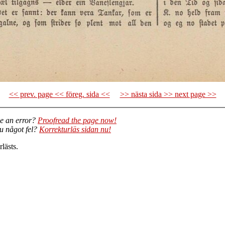
<< prev. page << föreg. sida <<
>> nästa sida >> next page >>
e an error?
Proofread the page now!
du något fel?
Korrekturläs sidan nu!
lästs.