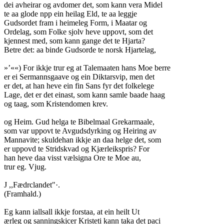
dei avheirar og avdomer det, som kann vera Midel
te aa glode npp ein heilag Eld, te aa leggje
Gudsordet fram i heimeleg Form, i Maatar og
Ordelag, som Folke sjolv heve uppovt, som det
kjennest med, som kann gange det te Hjarta?
Betre det: aa binde Gudsorde te norsk Hjartelag,
»’««) For ikkje trur eg at Talemaaten hans Moe berre
er ei Sermannsgaave og ein Diktarsvip, men det
er det, at han heve ein fin Sans fyr det folkelege
Lage, det er det einast, som kann samle baade haag
og taag, som Kristendomen krev.
og Heim. Gud helga te Bibelmaal Grekarmaale,
som var uppovt te Avgudsdyrking og Heiring av
Mannavite; skuldehan ikkje an daa helge det, som
er uppovd te Stridskvad og Kjærleikspris? For
han heve daa visst vælsigna Ore te Moe au,
trur eg. Vjug.
J ,,Fædrclandet"·.
(Framhald.)
Eg kann iallsall ikkje forstaa, at ein heilt Ut
ærleg og sanningskjcer Kristeti kann taka det paci