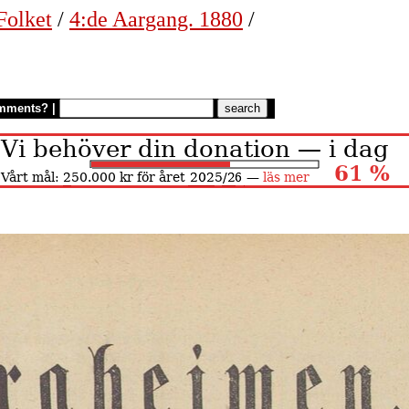
Folket
/
4:de Aargang. 1880
/
mments?
|