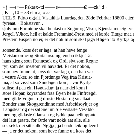
» j ·—s«— Pskasx«td —— s«—————Ø·—zk" d ·
, K. 1,10 = 33 et ma, o aa
UEL 9. Pdrto og(alt. Vistaltitts Laurdag den 28de Febrltar 18800 etter
fyreaat. - Bokstavnr. .
sjolv um Forminne skal hentast or Sogur og Visur, Kjensla me eig fyr 
Jergcll YJkoc, hell at kalde Fremmind-Prest med si lærde Titnge maa seg
Prestem Bispen no er, er det noklm som skal jaga Htigen ’to Kyrkja o
sorstende, koss det er laga, at han heve fenge
Meistarsord«·og Stortalarsrang, endaa ikkje Tala
hans gjeng sotn Rennesok og Ordi slyt som Regne
ryt, som dei mestom vil havadet. Er det nokon,
som hev fnnne ut, koss det var laga, daa han var
i vestre Aker, so ein Fjordnngs Veg fraa Kristia-
nia, at so visst som Snndagen kom, - var Kyrlja
sulhsoni paa ein Høgtisdag; ja naar dei kom i
store Hopar, koyrandes fraa Byen heile Finfrcegdi
med gilde Vogner og druste Hestar og so attaat
Bonder sraa Skoggrendinne med Arbeidsoykjer og
Langslear og dei sat Sie um Sie veslaste Vesaldo-
men og gildaste Glansen og lydde paa heiltupp«te
dei laut graate, for Orde vart nokk aat alle, alle
so- sekk dei sitt sulle Nøgj,e, ja baade leik og leerd
— ja er det nokon, som heve funne ut, koss det