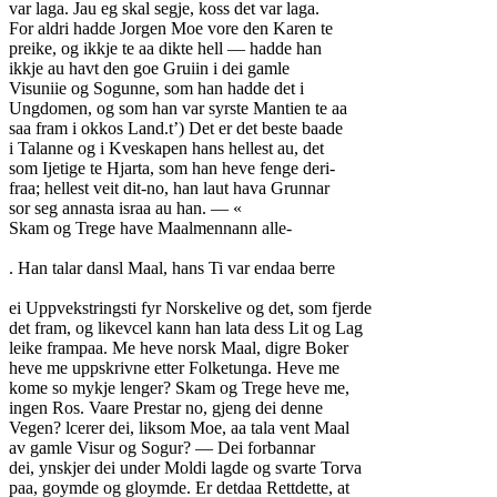
var laga. Jau eg skal segje, koss det var laga.
For aldri hadde Jorgen Moe vore den Karen te
preike, og ikkje te aa dikte hell — hadde han
ikkje au havt den goe Gruiin i dei gamle
Visuniie og Sogunne, som han hadde det i
Ungdomen, og som han var syrste Mantien te aa
saa fram i okkos Land.t’) Det er det beste baade
i Talanne og i Kveskapen hans hellest au, det
som Ijetige te Hjarta, som han heve fenge deri-
fraa; hellest veit dit-no, han laut hava Grunnar
sor seg annasta israa au han. — «
Skam og Trege have Maalmennann alle-
. Han talar dansl Maal, hans Ti var endaa berre
ei Uppvekstringsti fyr Norskelive og det, som fjerde
det fram, og likevcel kann han lata dess Lit og Lag
leike frampaa. Me heve norsk Maal, digre Boker
heve me uppskrivne etter Folketunga. Heve me
kome so mykje lenger? Skam og Trege heve me,
ingen Ros. Vaare Prestar no, gjeng dei denne
Vegen? lcerer dei, liksom Moe, aa tala vent Maal
av gamle Visur og Sogur? — Dei forbannar
dei, ynskjer dei under Moldi lagde og svarte Torva
paa, goymde og gloymde. Er detdaa Rettdette, at