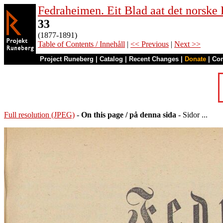
Fedraheimen. Eit Blad aat det norske 
33
(1877-1891)
Table of Contents / Innehåll
|
<< Previous
|
Next >>
Project Runeberg
|
Catalog
|
Recent Changes
|
Donate
|
Co
Full resolution (JPEG)
-
On this page / på denna sida
- Sidor ...