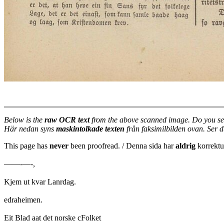
Below is the
raw OCR text
from the above scanned image. Do you se
Här nedan syns
maskintolkade texten
från faksimilbilden ovan. Ser 
This page has
never
been proofread. / Denna sida har
aldrig
korrektur
——-—-,
Kjem ut kvar Lanrdag.
edraheimen.
Eit Blad aat det norske cFolket