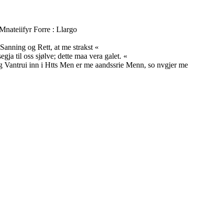
Mnateiifyr Forre : Llargo
Sanning og Rett, at me strakst «
ja til oss sjølve; dette maa vera galet. «
g Vantrui inn i Htts Men er me aandssrie Menn, so nvgjer me