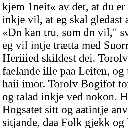
kjem 1neit« av det, at du er
inkje vil, at eg skal gledast
«Dn kan tru, som dn vil," 
eg vil intje trætta med Suo
Heriiied skildest dei. Torolv
faelande ille paa Leiten, og 
haii imor. Torolv Bogifot t
og talad inkje ved nokon. Ha
Hogsatet sitt og aatintje an
sitjande, daa Folk gjekk o