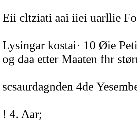
Eii cltziati aai iiei uarllie Fo
Lysingar kostai· 10 Øie Petit
og daa etter Maaten fhr stør
scsaurdagnden 4de Yesembe
! 4. Aar;