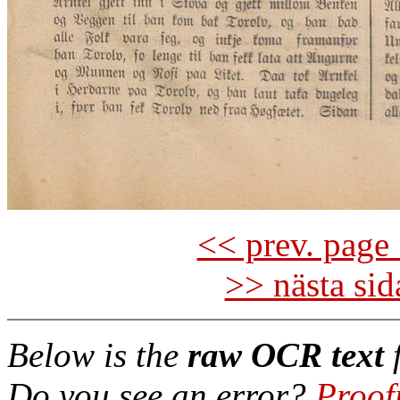
<< prev. page 
>> nästa si
Below is the
raw OCR text
f
Do you see an error?
Proof