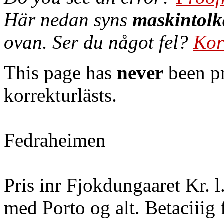
Här nedan syns
maskintolk
ovan. Ser du något fel?
Kor
This page has
never
been pr
korrekturlästs.
Fedraheimen
Pris inr Fjokdungaaret Kr. l.
med Porto og alt. Betaciiig 