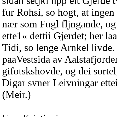
sidan setjki npp eit Gjerde
fur Rohsi, so hogt, at inge
nær som Fugl fljngande, og
ette1« dettii Gjerdet; her laa
Tidi, so lenge Arnkel livde
paaVestsida av Aalstafjorde
gifotskshovde, og dei sortel
Digar svner Leivningar ettei
(Meir.)