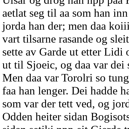
aetlat seg til aa som han in
jorda han der; men daa koiii
vart tilsarne rasande og sle
sette av Garde ut etter Lidi
ut til Sjoeic, og daa var de
Men daa var Torolri so tung
faa han lenger. Dei hadde h
som var der tett ved, og jor
Odden heiter sidan Bogisot