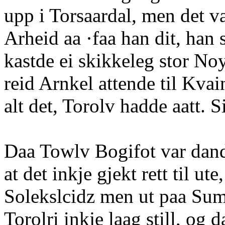
upp i Torsaardal, men det va
Arheid aa ·faa han dit, han 
kastde ei skikkeleg stor N
reid Arnkel attende til Kvai
alt det, Torolv hadde aatt. 
Daa Towlv Bogifot var dand
at det inkje gjekt rett til ute
Solekslcidz men ut paa Sum
Torolri inkje laag still, og 