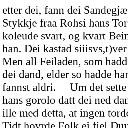
etter dei, fann dei Sandegjæt
Stykkje fraa Rohsi hans Tor
koleude svart, og kvart Bei
han. Dei kastad siiisvs,t)v
Men all Feiladen, som hadde
dei dand, elder so hadde han 
fannst aldri.— Um det sette
hans gorolo datt dei ned da
ille med detta, at ingen tor
Tidt hovrde Folk ei fiel Du