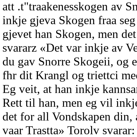
att .t"traakenesskogen av S
inkje gjeva Skogen fraa seg 
gjevet han Skogen, men det
svararz «Det var inkje av Ve
du gav Snorre Skogeii, og eg
fhr dit Krangl og triettci
Eg veit, at han inkje kanns
Rett til han, men eg vil inkj
det for all Vondskapen din, 
vaar Trastta» Torolv svarar: