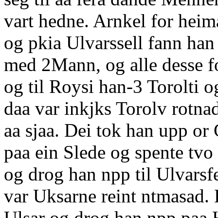
vart hedne. Arnkel for heim
og pkia Ulvarssell fann ha
med 2Mann, og alle desse for
og til Roysi han-3 Torolti 
daa var inkjks Torolv rotna
aa sjaa. Dei tok han upp or
paa ein Slede og spente tvo 
og drog han npp til Ulvarsf
var Uksarne reint ntmasad. 
Ulsar og drog han npp paa 