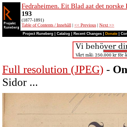
Fedraheimen. Eit Blad aat det norske 
193
(1877-1891)
Table of Contents / Innehåll
|
<< Previous
|
Next >>
Project Runeberg
|
Catalog
|
Recent Changes
|
Donate
|
Co
Full resolution (JPEG)
-
On
Sidor ...