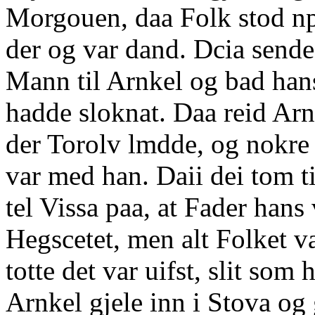
Morgouen, daa Folk stod np
der og var dand. Dcia send
Mann til Arnkel og bad hans
hadde sloknat. Daa reid Arn
der Torolv lmdde, og nokre
var med han. Daii dei tom ti
tel Vissa paa, at Fader hans 
Hegscetet, men alt Folket var
totte det var uifst, slit som
Arnkel gjele inn i Stova o