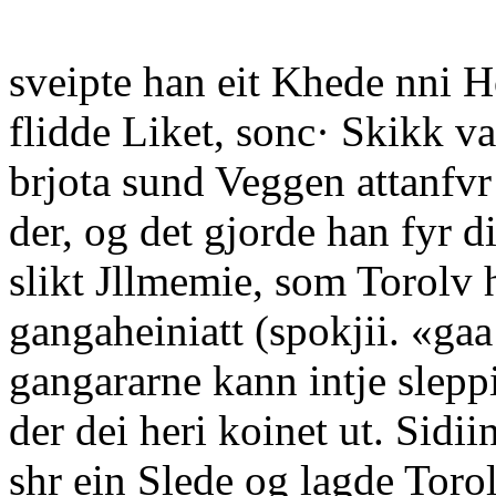
sveipte han eit Khede nni H
flidde Liket, sonc· Skikk va
brjota sund Veggen attanfvr 
der, og det gjorde han fyr d
slikt Jllmemie, som Torolv 
gangaheiniatt (spokjii. «gaa
gangararne kann intje slepp
der dei heri koinet ut. Sidii
shr ein Slede og lagde Toro