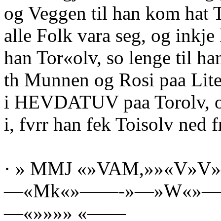
og Veggen til han kom hat 
alle Folk vara seg, og inkje
han Tor«olv, so lenge til ha
th Munnen og Rosi paa Lite
i HEVDATUV paa Torolv, og
i, fvrr han fek Toisolv ned
· » MMJ «»VAM,»»«V»V
—«Mk«»——-»—»W«»—.»»–
—«»»»» «——