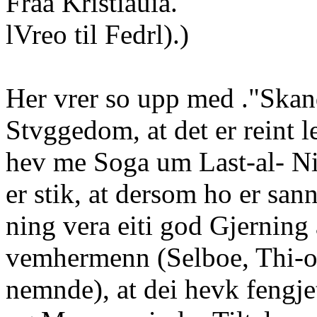
Fraa Kristiauia.
lVreo til Fedrl).)
Her vrer so upp med ."Skan
Stvggedom, at det er reint le
hev me Soga um Last-al- Nie
er stik, at dersom ho er sann
ning vera eiti god Gjerning
vemhermenn (Selboe, Thi-on
nemnde), at dei hevk fengj