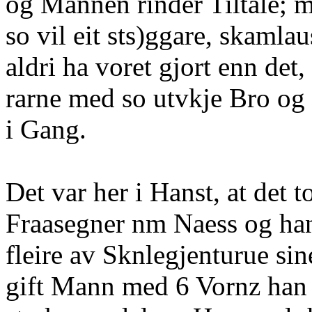
og Mannen rinder Tiltale; 
so vil eit sts)ggare, skaml
aldri ha voret gjort enn det
rarne med so utvkje Bro og 
i Gang.
Det var her i Hanst, at det to
Fraasegner nm Naess og ha
fleire av Sknlegjenturue sin
gift Mann med 6 Vornz han