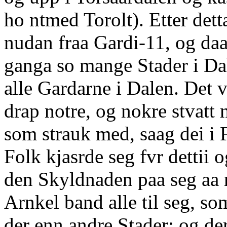
ho ntmed Torolt). Etter det
nudan fraa Gardi-11, og daa 
ganga so mange Stader i Da
alle Gardarne i Dalen. Det va
drap notre, og nokre stvatt 
som strauk med, saag dei i 
Folk kjasrde seg fvr dettii o
den Skyldnaden paa seg aa r
Arnkel band alle til seg, so
der enn andre Stader; og de