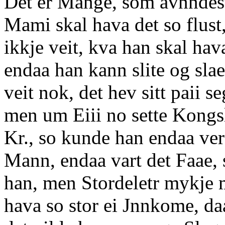
Det er Mange, som avnndest 
Mami skal hava det so flus
ikkje veit, kva han skal hav
endaa han kann slite og sla
veit nok, det hev sitt paii 
men um Eiii no sette Kongsl
Kr., so kunde han endaa ver
Mann, endaa vart det Faae,
han, men Stordeletr mykje 
hava so stor ei Jnnkome, daa