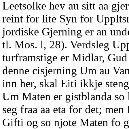
Leetsolke hev au sitt aa gje
reint for lite Syn for Upplt
jordiske Gjerning er an un
tl. Mos. l, 28). Verdsleg Up
turframstige er Midlar, Gud 
denne cisjerning Um au Van
inn her, skal Eiti ikkje sten
Um Maten er gistblanda so k
seg fraa aa eta for det; men
Gifti og so njote Maten fo 