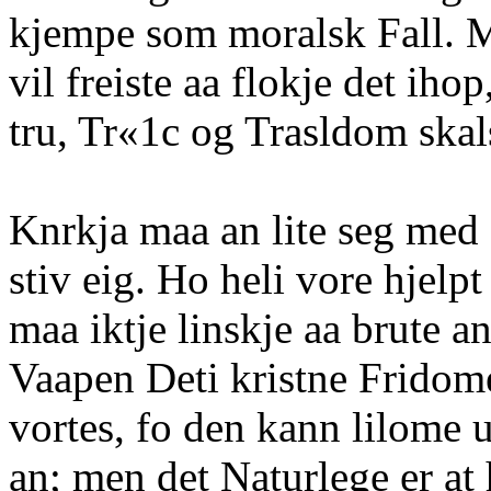
kjempe som moralsk Fall.
vil freiste aa flokje det iho
tru, Tr«1c og Trasldom skal
Knrkja maa an lite seg med
stiv eig. Ho heli vore hjelp
maa iktje linskje aa brute a
Vaapen Deti kristne Fridomen
vortes, fo den kann lilome 
an; men det Naturlege er at