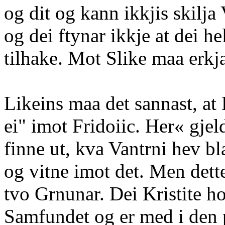
og dit og kann ikkjis skilja
og dei ftynar ikkje at dei h
tilhake. Mot Slike maa erkja
Likeins maa det sannast, at 
ei" imot Fridoiic. Her« gjel
finne ut, kva Vantrni hev bl
og vitne imot det. Men dett
tvo Grnunar. Dei Kristite ho
Samfundet og er med i den po