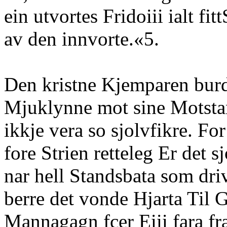
ein utvortes Fridoiii ialt fit
av den innvorte.«5.
Den kristne Kjemparen burd
Mjuklynne mot sine Motsta
ikkje vera so sjolvfikre. For
fore Strien retteleg Er det 
nar hell Standsbata som dri
berre det vonde Hjarta Til 
Mannagagn fcer Eiii fara fra