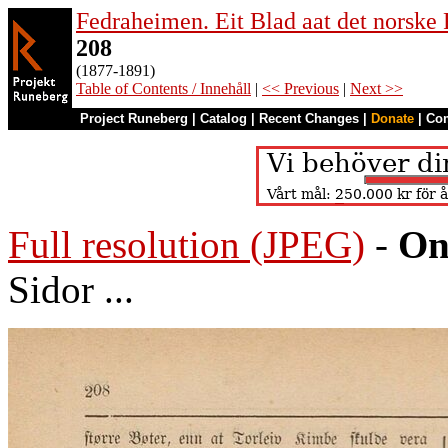
Fedraheimen. Eit Blad aat det norske 
208
(1877-1891)
Table of Contents / Innehåll
|
<< Previous
|
Next >>
Project Runeberg
|
Catalog
|
Recent Changes
|
Donate
|
Co
Full resolution (JPEG)
-
On
Sidor ...