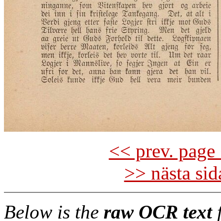
<< prev. page 
>> nästa si
Below is the
raw OCR text
f