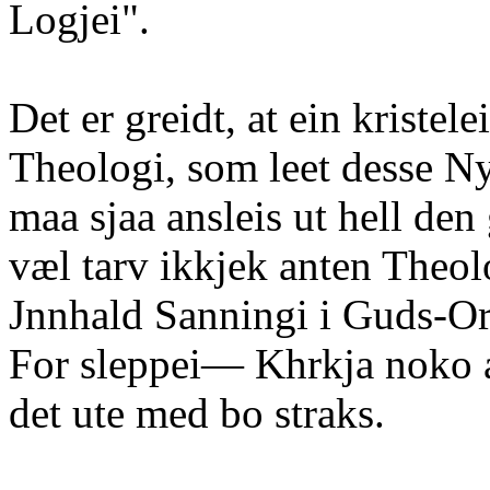
Logjei".
Det er greidt, at ein kriste
Theologi, som leet desse N
maa sjaa ansleis ut hell den
væl tarv ikkjek anten Theolo
Jnnhald Sanningi i Guds-Or
For sleppei— Khrkja noko a
det ute med bo straks.