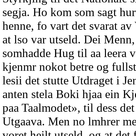
segja. Ho kom som sagt hurt
henne, fo vart det svarat a
at lso var utseld. Dei Menn
somhadde Hug til aa leera v
kjenmr nokot betre og fulls
lesii det stutte Utdraget i J
anten stela Boki hjaa ein K
paa Taalmodet», til dess d
Utgaava. Men no lmhrer me,
voret heilt utseld, og at det 