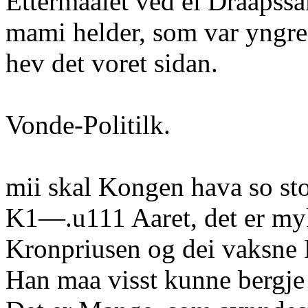
Ettermaalet ved ei Draapssa
mami helder, som var yngre 
hev det voret sidan.
Vonde-Politilk.
mii skal Kongen hava so st
K1—.u111 Aaret, det er myk
Kronpriusen og dei vaksne
Han maa visst kunne bergj