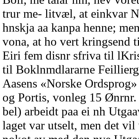
trur me- litvæl, at einkva
hnskja aa kanpa henne; men d
vona, at ho vert kringsend 
Eiri fem disnr sfriva til lKri
til Boklnmdlararne Feillier
Aasens «Norske Ordsprog» aa
og Portis, vonleg 15 Ønrnr.
bel) arbeidt paa ei nh Utgaa
laget var utselt, men det vil 