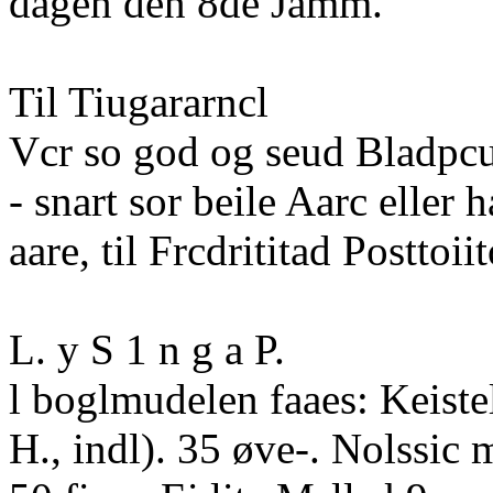
dagen den 8de Jamm.
Til Tiugararncl
Vcr so god og seud Bladpc
- snart sor beile Aarc eller 
aare, til Frcdrititad Posttoiit
L. y S 1 n g a P.
l boglmudelen faaes: Keistel
H., indl). 35 øve-. Nolssic m