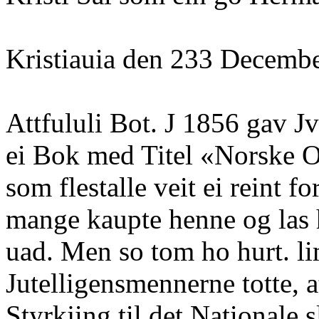
Kristiauia den 233 Decembe
Attfululi Bot. J 1856 gav J
ei Bok med Titel «Norske O
som flestalle veit ei reint f
mange kaupte henne og las 
uad. Men so tom ho hurt. li
Jutelligensmennerne totte, a
Styrkjing til det Nationale 