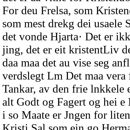
For deu Frelsa, som Kristen
som mest drekg dei usaele Sj
det vonde Hjarta· Det er ik
jing, det er eit kristentLiv
daa maa det au vise seg anfle
verdslegt Lm Det maa vera 
Tankar, av den frie lnkkele e
alt Godt og Fagert og hei 
i so Maate er Jngen for liten
Kristi Sal som ein go Herm