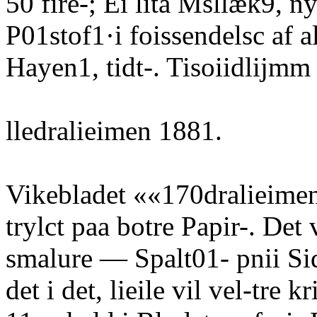
50 fire-; Ei lita Msllæk9, n
P01stof1·i foissendelsc af al
Hayen1, tidt-. Tisoiidlijmm
lledralieimen 1881.
Vikebladet ««170dralieimen« 
trylct paa botre Papir-. De
smalure — Spalt01- pnii Side
det i det, lieile vil vel-tr