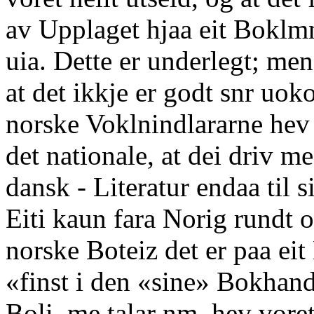
av Upplaget hjaa eit Boklmnd
uia. Dette er underlegt; men 
at det ikkje er godt snr uoko
norske Voklnindlararne hev f
det nationale, at dei driv m
dansk - Literatur endaa til s
Eiti kaun fara Norig rundt o
norske Boteiz det er paa ei
«finst i den «sine» Bokhan
Boli, me talar nm, hev voret