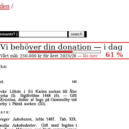
eden
/
mments?
|
ckas