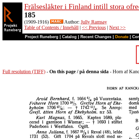
Frälsesläkter i Finland intill stora ofr
185
(1909-1916)
Author:
Jully Ramsay
Table of Contents / Innehåll
|
<< Previous
|
Next >>
Project Runeberg
|
Catalog
|
Recent Changes
|
Donate
|
Co
Full resolution (TIFF)
-
On this page / på denna sida
- Horn af Kan