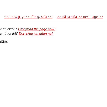
<< prev. page << föreg. sida <<
>> nästa sida >> next page >>
e an error?
Proofread the page now!
du något fel?
Korrekturläs sidan nu!
lästs.