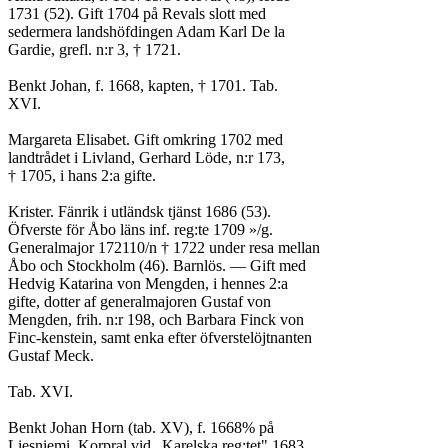
1731 (52). Gift 1704 på Revals slott med
sedermera landshöfdingen Adam Karl De la
Gardie, grefl. n:r 3, † 1721.
Benkt Johan, f. 1668, kapten, † 1701. Tab.
XVI.
Margareta Elisabet. Gift omkring 1702 med
landtrådet i Livland, Gerhard Löde, n:r 173,
† 1705, i hans 2:a gifte.
Krister. Fänrik i utländsk tjänst 1686 (53).
Öfverste för Åbo läns inf. reg:te 1709 »/g.
Generalmajor 172110/n † 1722 under resa mellan
Åbo och Stockholm (46). Barnlös. — Gift med
Hedvig Katarina von Mengden, i hennes 2:a
gifte, dotter af generalmajoren Gustaf von
Mengden, frih. n:r 198, och Barbara Finck von
Finc-kenstein, samt enka efter öfverstelöjtnanten
Gustaf Meck.
Tab. XVI.
Benkt Johan Horn (tab. XV), f. 1668% på
Liesniemi. Korpral vid „Karelska reg:tet" 1683