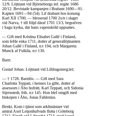
12/9. Löjtnant vid Björneborgs inf. regite 1686
20/12. Bevistade kampanjen i Brabant 1690—91.
Kapten 1691—94 (54). Lif drabant hos konung
Karl XII 1700; — blesserad 1700 2o/n i slaget
vid Narva, † till följd däraf 1701 13/3, begrafven
i Sagu kyrka, där hans vapensköld uppsattes.
— Gift med Kristina Elisabet Gallé i Finland,
som lefde enka 1711, dotter af generallöjtnanten
Johan Gallé i Finland, n:r 194, och Margareta
Munck af Fulkila, n:r 130.
Barn:
Gustaf Johan. Löjtnant vid Lifdragonreg:tet;
— † 1728. Barnlös. — Gift med Sara
Charlotta Teppati, i hennes l:a gifte, dotter af
assessorn i Åbo hofrätt, Karl Teppati, och Sidonia
Stjernstedt, frih. n:r 145. Hon blef omgift med
biskopen i Åbo, Jonas Fahlenius.
Benkt. Kom i tjänst som arklimästare vid
amiral Axel Leijonhufvuds flotta i Göteborg
1712. Fänrik vid Lifgardet 1713, med kungl,