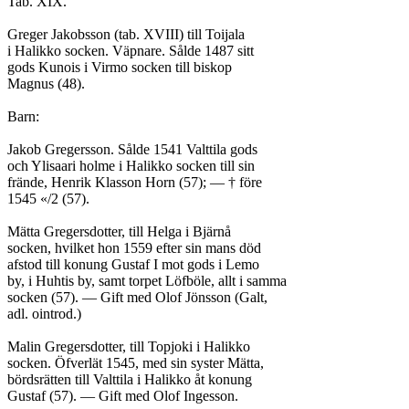
Tab. XIX.
Greger Jakobsson (tab. XVIII) till Toijala
i Halikko socken. Väpnare. Sålde 1487 sitt
gods Kunois i Virmo socken till biskop
Magnus (48).
Barn:
Jakob Gregersson. Sålde 1541 Valttila gods
och Ylisaari holme i Halikko socken till sin
frände, Henrik Klasson Horn (57); — † före
1545 «/2 (57).
Mätta Gregersdotter, till Helga i Bjärnå
socken, hvilket hon 1559 efter sin mans död
afstod till konung Gustaf I mot gods i Lemo
by, i Huhtis by, samt torpet Löfböle, allt i samma
socken (57). — Gift med Olof Jönsson (Galt,
adl. ointrod.)
Malin Gregersdotter, till Topjoki i Halikko
socken. Öfverlät 1545, med sin syster Mätta,
bördsrätten till Valttila i Halikko åt konung
Gustaf (57). — Gift med Olof Ingesson.