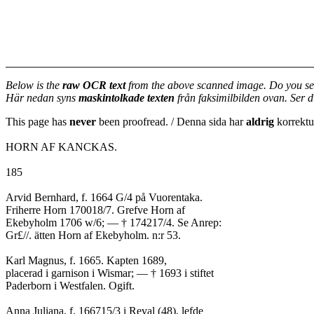
Below is the
raw OCR text
from the above scanned image. Do you se
Här nedan syns
maskintolkade texten
från faksimilbilden ovan. Ser 
This page has
never
been proofread. / Denna sida har
aldrig
korrektur
HORN AF KANCKAS.
185
Arvid Bernhard, f. 1664 G/4 på Vuorentaka.
Friherre Horn 170018/7. Grefve Horn af
Ekebyholm 1706 w/6; — † 174217/4. Se Anrep:
Gr£//. ätten Horn af Ekebyholm. n:r 53.
Karl Magnus, f. 1665. Kapten 1689,
placerad i garnison i Wismar; — † 1693 i stiftet
Paderborn i Westfalen. Ogift.
Anna Juliana, f. 166715/3 i Reval (48), lefde