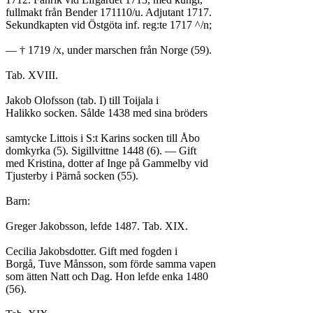
fullmakt från Bender 171110/u. Adjutant 1717.
Sekundkapten vid Östgöta inf. reg:te 1717 ^/n;
— † 1719 /x, under marschen från Norge (59).
Tab. XVIII.
Jakob Olofsson (tab. I) till Toijala i
Halikko socken. Sålde 1438 med sina bröders
samtycke Littois i S:t Karins socken till Åbo
domkyrka (5). Sigillvittne 1448 (6). — Gift
med Kristina, dotter af Inge på Gammelby vid
Tjusterby i Pärnå socken (55).
Barn:
Greger Jakobsson, lefde 1487. Tab. XIX.
Cecilia Jakobsdotter. Gift med fogden i
Borgå, Tuve Månsson, som förde samma vapen
som ätten Natt och Dag. Hon lefde enka 1480
(56).