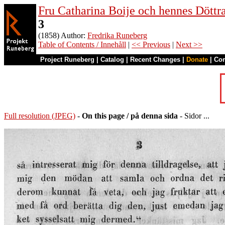
Fru Catharina Boije och hennes Döttrar
3
(1858) Author:
Fredrika Runeberg
Table of Contents / Innehåll
|
<< Previous
|
Next >>
Project Runeberg
|
Catalog
|
Recent Changes
|
Donate
|
Co
Full resolution (JPEG)
-
On this page / på denna sida
- Sidor ...