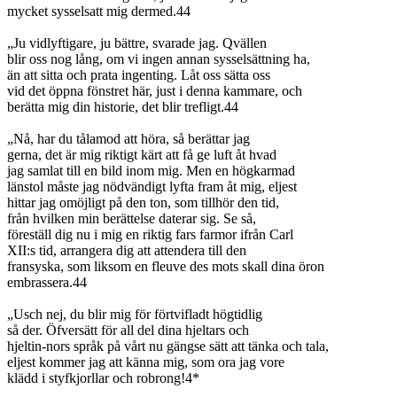
mycket sysselsatt mig dermed.44
„Ju vidlyftigare, ju bättre, svarade jag. Qvällen
blir oss nog lång, om vi ingen annan sysselsättning ha,
än att sitta och prata ingenting. Låt oss sätta oss
vid det öppna fönstret här, just i denna kammare, och
berätta mig din historie, det blir trefligt.44
„Nå, har du tålamod att höra, så berättar jag
gerna, det är mig riktigt kärt att få ge luft åt hvad
jag samlat till en bild inom mig. Men en högkarmad
länstol måste jag nödvändigt lyfta fram åt mig, eljest
hittar jag omöjligt på den ton, som tillhör den tid,
från hvilken min berättelse daterar sig. Se så,
föreställ dig nu i mig en riktig fars farmor ifrån Carl
XII:s tid, arrangera dig att attendera till den
fransyska, som liksom en fleuve des mots skall dina öron
embrassera.44
„Usch nej, du blir mig för förtvifladt högtidlig
så der. Öfversätt för all del dina hjeltars och
hjeltin-nors språk på vårt nu gängse sätt att tänka och tala,
eljest kommer jag att känna mig, som ora jag vore
klädd i styfkjorllar och robrong!4*