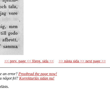
<< prev. page << föreg. sida <<
>> nästa sida >> next page >>
e an error?
Proofread the page now!
du något fel?
Korrekturläs sidan nu!
lästs.