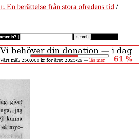
. En berättelse från stora ofredens tid
/
mments?
|