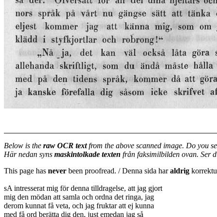
Below is the
raw OCR text
from the above scanned image. Do you se
Här nedan syns
maskintolkade texten
från faksimilbilden ovan. Ser 
This page has
never
been proofread. / Denna sida har
aldrig
korrektur
sA intresserat mig för denna tilldragelse, att jag gjort
mig den mödan att samla och ordna det ringa, jag
derom kunnat få veta, och jag fruktar att ej kunna
med få ord berätta dig den, just emedan jag så