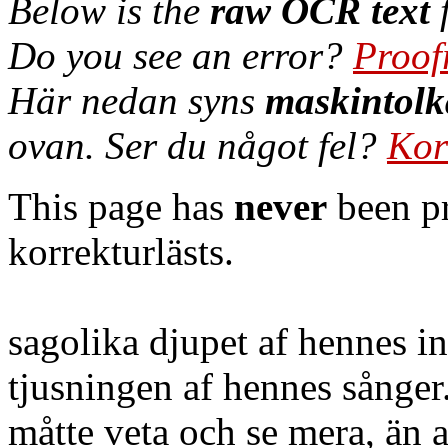
Below is the
raw OCR text
f
Do you see an error?
Proof
Här nedan syns
maskintolk
ovan. Ser du något fel?
Kor
This page has
never
been pr
korrekturlästs.
sagolika djupet af hennes i
tjusningen af hennes sånger
måtte veta och se mera, än 