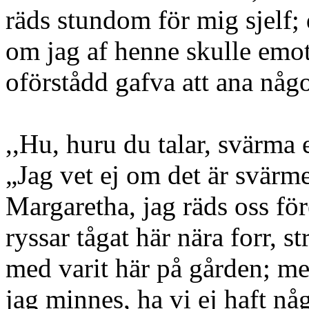
räds stundom för mig sjelf
om jag af henne skulle emotl
oförstådd gafva att ana någ
,,Hu, huru du talar, svärma e
„Jag vet ej om det är svärm
Margaretha, jag räds oss för
ryssar tågat här nära forr, st
med varit här på gården; me
jag minnes, ha vi ej haft nå