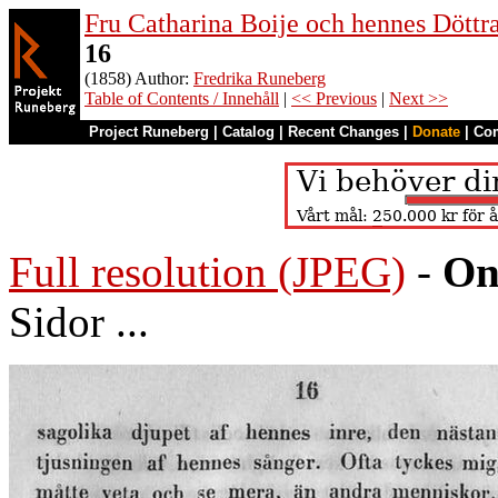
Fru Catharina Boije och hennes Döttrar
16
(1858) Author:
Fredrika Runeberg
Table of Contents / Innehåll
|
<< Previous
|
Next >>
Project Runeberg
|
Catalog
|
Recent Changes
|
Donate
|
Co
Full resolution (JPEG)
-
On
Sidor ...