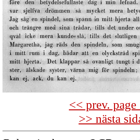
<< prev. page 
>> nästa si