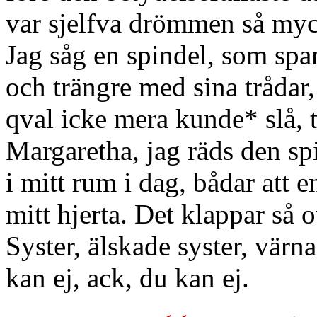
var sjelfva drömmen så myc
Jag såg en spindel, som span
och trängre med sina trådar,
qval icke mera kunde* slå, t
Margaretha, jag räds den sp
i mitt rum i dag, bådar att 
mitt hjerta. Det klappar så o
Syster, älskade syster, värn
kan ej, ack, du kan ej.