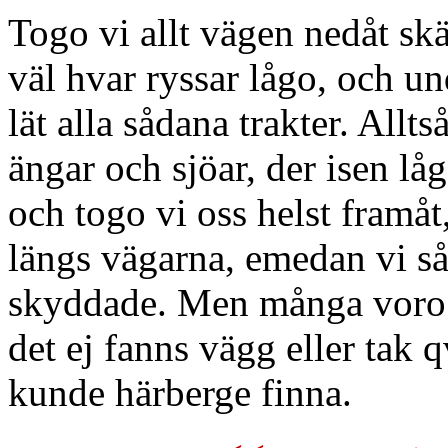
Togo vi allt vägen nedåt sk
väl hvar ryssar lågo, och u
lät alla sådana trakter. Allts
ängar och sjöar, der isen låg
och togo vi oss helst framå
längs vägarna, emedan vi så
skyddade. Men många voro 
det ej fanns vägg eller tak qv
kunde härberge finna.