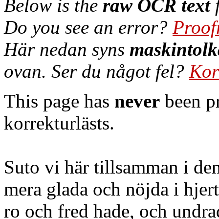
Below is the
raw OCR text
f
Do you see an error?
Proof
Här nedan syns
maskintolk
ovan. Ser du något fel?
Kor
This page has
never
been pr
korrekturlästs.
Suto vi här tillsamman i de
mera glada och nöjda i hjert
ro och fred hade, och undra