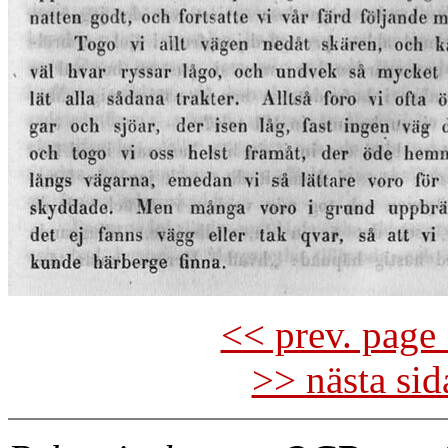
<< prev. page 
>> nästa si