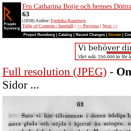
Fru Catharina Boije och hennes Döttrar
63
(1858) Author:
Fredrika Runeberg
Table of Contents / Innehåll
|
<< Previous
|
Next >>
Project Runeberg
|
Catalog
|
Recent Changes
|
Donate
|
Co
Full resolution (JPEG)
-
On
Sidor ...