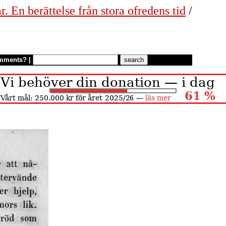
. En berättelse från stora ofredens tid
/
mments?
|