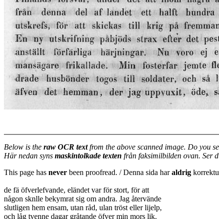
Below is the
raw OCR text
from the above scanned image. Do you se
Här nedan syns
maskintolkade texten
från faksimilbilden ovan. Ser 
This page has
never
been proofread. / Denna sida har
aldrig
korrektur
de fä öfverlefvande, eländet var för stort, för att
någon sknlle bekymrat sig om andra. Jag återvände
slutligen hem ensam, utan råd, ulan tröst eller lijelp,
och låg tvenne dagar gråtande öfver min mors lik.