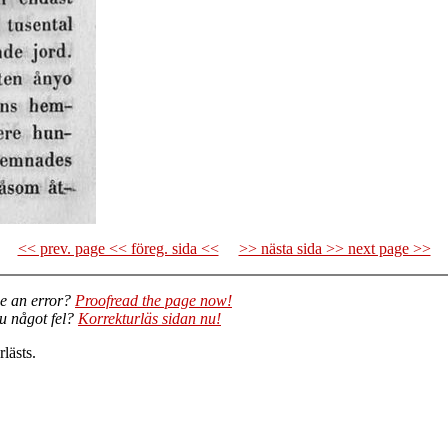
<< prev. page << föreg. sida <<
>> nästa sida >> next page >>
e an error?
Proofread the page now!
du något fel?
Korrekturläs sidan nu!
lästs.