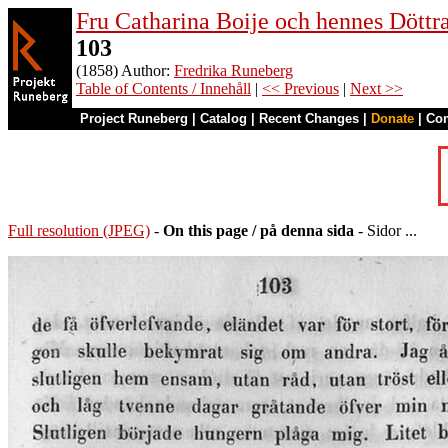
Fru Catharina Boije och hennes Döttrar
103
(1858) Author:
Fredrika Runeberg
Table of Contents / Innehåll
|
<< Previous
|
Next >>
Project Runeberg
|
Catalog
|
Recent Changes
|
Donate
|
Co
Full resolution (JPEG)
-
On this page / på denna sida
- Sidor ...