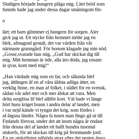
Slutligen började hungern plåga mig. Litet bröd som
funnits hade jag under dessa dagar småningom för-
o
lärt; ett barn glömmer ej hungern för sorgen. Aler
gick jag ut. Ett stycke från hemmet mötte jag en
blek, afmagrad gestalt, det var värden från vår
närmaste granngård. För honom klagade jag min nöd.
„Gosse,svarade han mig, „Gud har skickat dig till
mig. Mitt hemman är öde, alla äro döda, jag ensam
är qvar, kom med mig!“
„Han värdade mig som en far, och sålunda blef
jag, ättlingen åf en af våra äldsta adliga ätter, en
verklig finne, en man af folket, i stället för en svensk,
sådan vår adel mer och mer älskat att vara. Men
delta sorglösa lif blef alltför kort. Väl hade vi länge
hört huru kriget brann i andra delar af landet, men
i var nejd kände vi tyngst det krig, som fördes i
af-lägsna länder. Några fa tusen man fingo gå ut till
Finlands försvar, under det att inom några år endast
från denna del af landet ett halft hundra tusental
utskrefs, för att skickas till krig på fremmande jord.
En ny utskrifning påbjöds strax efter det pesten ånyo