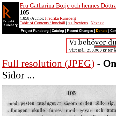
Fru Catharina Boije och hennes Döttrar
105
(1858) Author:
Fredrika Runeberg
Table of Contents / Innehåll
|
<< Previous
|
Next >>
Project Runeberg
|
Catalog
|
Recent Changes
|
Donate
|
Co
Full resolution (JPEG)
-
On
Sidor ...