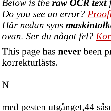
Below is the
raw OCR text
f
Do you see an error?
Proof
Här nedan syns
maskintolk
ovan. Ser du något fel?
Kor
This page has
never
been pr
korrekturlästs.
N
med pesten utgånget,44 såso