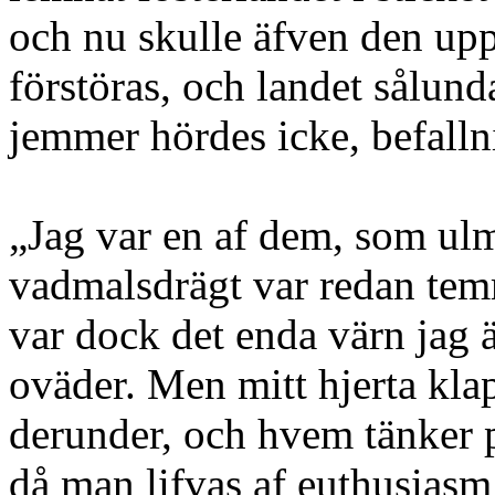
och nu skulle äfven den up
förstöras, och landet sålunda
jemmer hördes icke, befalln
„Jag var en af dem, som ul
vadmalsdrägt var redan tem
var dock det enda värn jag
oväder. Men mitt hjerta kl
derunder, och hvem tänker på
då man lifvas af euthusiasm 