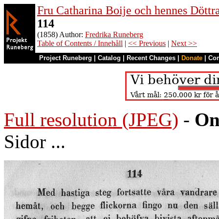
Fru Catharina Boije och hennes Döttrar
114
(1858) Author:
Fredrika Runeberg
Table of Contents / Innehåll
|
<< Previous
|
Next >>
Project Runeberg
|
Catalog
|
Recent Changes
|
Donate
|
Co
Full resolution (JPEG)
-
On
Sidor ...