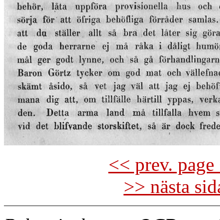
<< prev. page 
>> nästa si