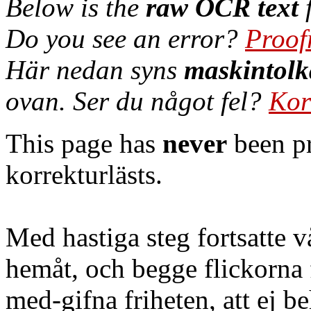
Below is the
raw OCR text
f
Do you see an error?
Proof
Här nedan syns
maskintolk
ovan. Ser du något fel?
Kor
This page has
never
been pr
korrekturlästs.
Med hastiga steg fortsatte v
hemåt, och begge flickorna 
med-gifna friheten, att ej b