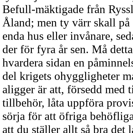
Befull-mäktigade från Ryss
Åland; men ty värr skall på 
enda hus eller invånare, sed
der för fyra år sen. Må det
hvardera sidan en påminnels
del krigets ohyggligheter 
aligger är att, försedd med t
tillbehör, låta uppföra prov
sörja för att öfriga behöflig
att du ställer allt så bra det 