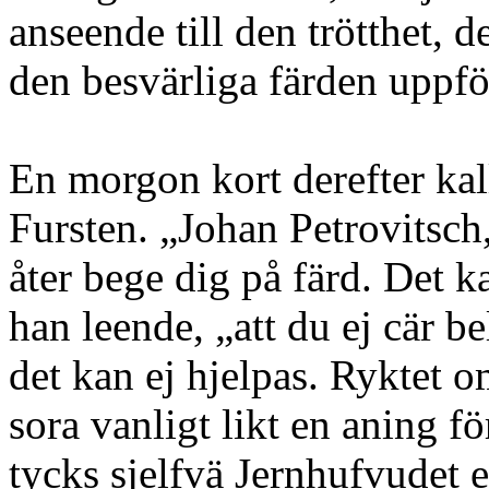
anseende till den trötthet, 
den besvärliga färden uppfö
En morgon kort derefter kall
Fursten. „Johan Petrovitsch
åter bege dig på färd. Det k
han leende, „att du ej cär 
det kan ej hjelpas. Ryktet o
sora vanligt likt en aning f
tycks sjelfvä Jernhufvudet 